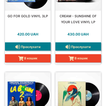
GO FOR GOLD VINYL 3LP
CREAM - SUNSHINE OF
JAZZ&BLUES
YOUR LOVE VINYL LP
420.00
UAH
430.00
UAH
Прослухати
Прослухати
POP
В кошик
В кошик
REGGAE
ROCK