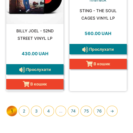
STING - THE SOUL
CAGES VINYL LP
BILLY JOEL - 52ND
560.00
UAH
STREET VINYL LP
Прослухати
430.00
UAH
В кошик
Прослухати
В кошик
1
2
3
4
…
74
75
76
→