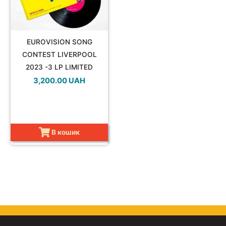
EUROVISION SONG
CONTEST LIVERPOOL
2023 -3 LP LIMITED
EDITION VINYL LP
3,200.00
UAH
В кошик