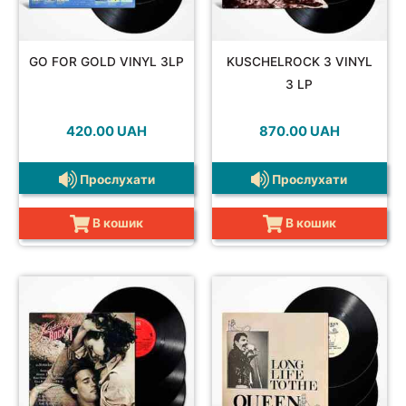
POP
GO FOR GOLD VINYL 3LP
KUSCHELROCK 3 VINYL
3 LP
420.00
UAH
870.00
UAH
REGGAE
Прослухати
Прослухати
ROCK
В кошик
В кошик
SOUNDTRACK
COMPILATION