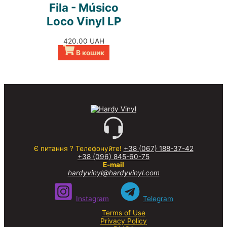
Fila - Músico
Loco Vinyl LP
420.00
UAH
В кошик
Є питання ? Телефонуйте!
+38 (067) 188-37-42
+38 (096) 845-60-75
E-mail
hardyvinyl@hardyvinyl.com
Instagram
Telegram
Terms of Use
Privacy Policy