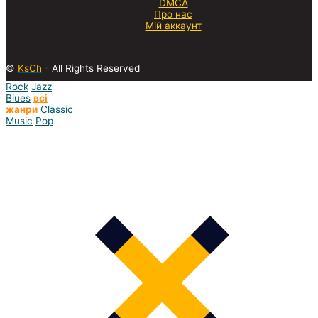
DMCA
Про нас
Мій аккаунт
©
KsCh
-
All Rights Reserved
Rock
Jazz
Blues
всі
жанри
Classic
Music
Pop