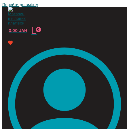
Перейти до вмісту
0.00
UAH
Усі жанри
Classic
Jazz&Blues
Pop
Reggae
Rock
Soundtrack
Compilation