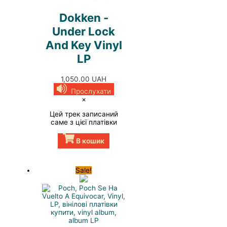
Dokken -
Under Lock
And Key Vinyl
LP
1,050.00
UAH
Прослухати
×
Цей трек записаний
саме з цієї платівки
В кошик
Sale!