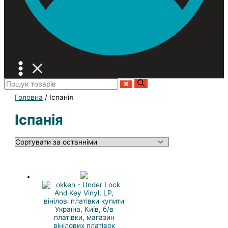
Головна
/ Iспанiя
Iспанiя