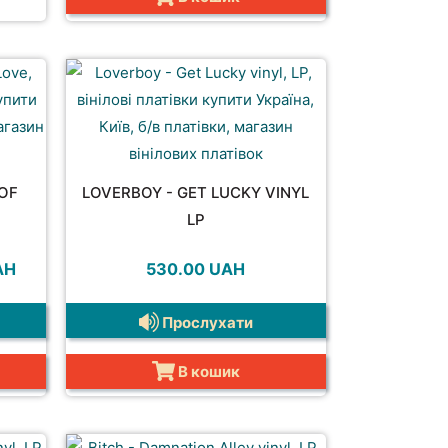
 OF
LOVERBOY - GET LUCKY VINYL
LP
а
Поточна
AH
530.00
UAH
ціна:
.
820.00 UAH.
Прослухати
В кошик