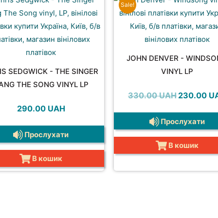
Sale!
JOHN DENVER - WINDS
IS SEDGWICK - THE SINGER
VINYL LP
ANG THE SONG VINYL LP
Оригінальн
330.00
UAH
230.00
U
ціна:
290.00
UAH
330.00 UAH
Прослухати
Прослухати
В кошик
В кошик