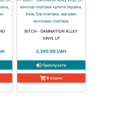
ONG
BITCH - DAMNATION ALLEY
VINYL LP
а
Поточна
AH
2,390.00
UAH
ціна:
.
230.00 UAH.
Прослухати
В кошик