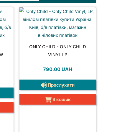
ONLY CHILD - ONLY CHILD
EW
VINYL LP
P
790.00
UAH
Прослухати
В кошик