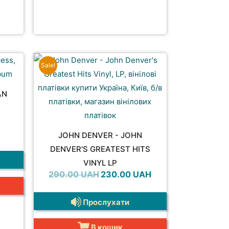
Sale!
AN
JOHN DENVER - JOHN
DENVER'S GREATEST HITS
VINYL LP
Оригінальна
Поточна
290.00
UAH
230.00
UAH
ціна:
ціна:
290.00 UAH.
230.00 UAH.
Прослухати
В кошик