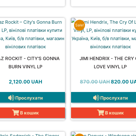
Sale!
Z ROCKIT - CITY'S GONNA
JIMI HENDRIX - THE CRY
BURN VINYL LP
LOVE VINYL LP
Оригінальн
2,120.00
UAH
870.00
UAH
820.00
U
ціна:
870.00 UAH
Прослухати
Прослухати
В кошик
В кошик