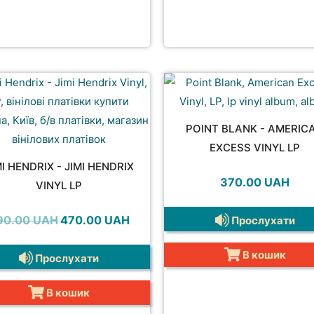
POINT BLANK - AMERIC
EXCESS VINYL LP
MI HENDRIX - JIMI HENDRIX
370.00
UAH
VINYL LP
Оригінальна
Поточна
90.00
UAH
470.00
UAH
Прослухати
ціна:
ціна:
590.00 UAH.
470.00 UAH.
В кошик
Прослухати
В кошик