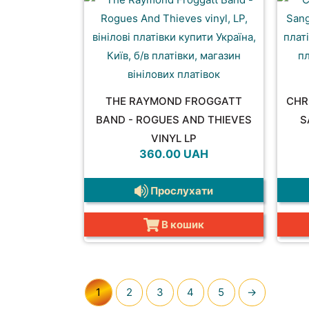
THE RAYMOND FROGGATT
CHR
BAND - ROGUES AND THIEVES
S
VINYL LP
360.00
UAH
Прослухати
В кошик
1
2
3
4
5
→