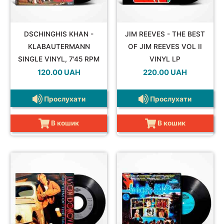
DSCHINGHIS KHAN -
JIM REEVES - THE BEST
JAZZ&BLUES
KLABAUTERMANN
OF JIM REEVES VOL II
SINGLE VINYL, 7'45 RPM
VINYL LP
120.00
UAH
220.00
UAH
Прослухати
Прослухати
POP
В кошик
В кошик
REGGAE
ROCK