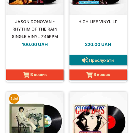
SOUNDTRACK
JASON DONOVAN -
HIGH LIFE VINYL LP
RHYTHM OF THE RAIN
SINGLE VINYL 7’45RPM
100.00
UAH
220.00
UAH
COMPILATION
Прослухати
В кошик
В кошик
Sale!