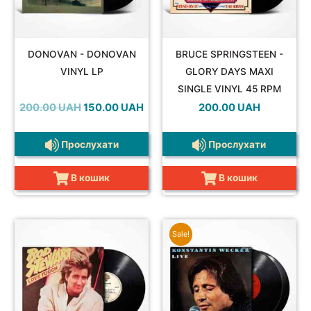
DONOVAN - DONOVAN
BRUCE SPRINGSTEEN -
VINYL LP
GLORY DAYS MAXI
SINGLE VINYL 45 RPM
Оригінальна
Поточна
200.00
UAH
150.00
UAH
200.00
UAH
ціна:
ціна:
200.00 UAH.
150.00 UAH.
Прослухати
Прослухати
В кошик
В кошик
Sale!