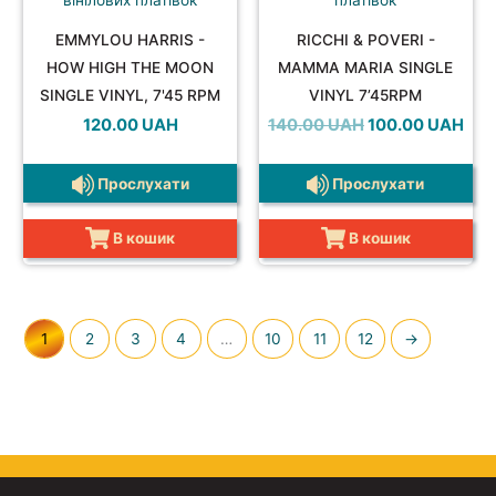
EMMYLOU HARRIS -
RICCHI & POVERI -
HOW HIGH THE MOON
MAMMA MARIA SINGLE
SINGLE VINYL, 7'45 RPM
VINYL 7’45RPM
Оригінальна
Пот
120.00
UAH
140.00
UAH
100.00
UAH
ціна:
ціна:
140.00 UAH.
100.
Прослухати
Прослухати
В кошик
В кошик
1
2
3
4
…
10
11
12
→