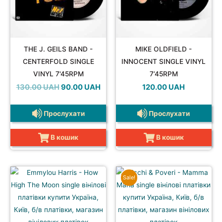
THE J. GEILS BAND -
MIKE OLDFIELD -
CENTERFOLD SINGLE
INNOCENT SINGLE VINYL
VINYL 7'45RPM
7’45RPM
Оригінальна
Поточна
130.00
UAH
90.00
UAH
120.00
UAH
ціна:
ціна:
130.00 UAH.
90.00 UAH.
Прослухати
Прослухати
В кошик
В кошик
Sale!