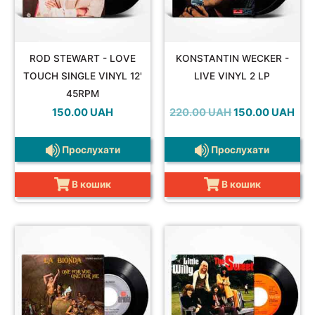
ROD STEWART - LOVE
KONSTANTIN WECKER -
TOUCH SINGLE VINYL 12'
LIVE VINYL 2 LP
45RPM
Оригінальна
Пот
150.00
UAH
220.00
UAH
150.00
UAH
ціна:
ціна:
220.00 UAH.
150.
Прослухати
Прослухати
В кошик
В кошик