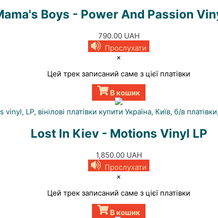
ama's Boys - Power And Passion Vin
790.00
UAH
Прослухати
×
Цей трек записаний саме з цієї платівки
В кошик
Lost In Kiev - Motions Vinyl LP
1,850.00
UAH
Прослухати
×
Цей трек записаний саме з цієї платівки
В кошик