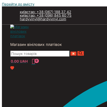
Перейти до вмісту
київстар: +38 (067) 188 37 42
київстар: +38 (096) 845 60 75
hardyvinyl@hardyvinyl.com
Магазин вінілових платівок
0.00
UAH