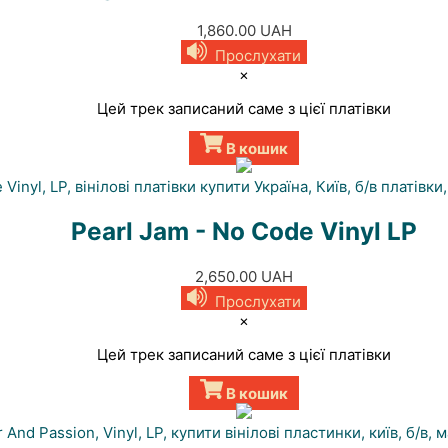
1,860.00
UAH
Прослухати
×
Цей трек записаний саме з цієї платівки
В кошик
Pearl Jam - No Code Vinyl LP
2,650.00
UAH
Прослухати
×
Цей трек записаний саме з цієї платівки
В кошик