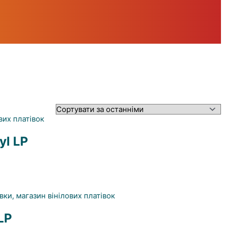
yl LP
LP