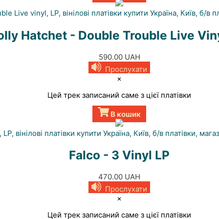
lly Hatchet - Double Trouble Live Vin
590.00
UAH
Прослухати
×
Цей трек записаний саме з цієї платівки
В кошик
Falco - 3 Vinyl LP
470.00
UAH
Прослухати
×
Цей трек записаний саме з цієї платівки