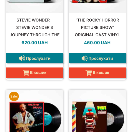
STEVIE WONDER -
"THE ROCKY HORROR
STEVIE WONDER'S
PICTURE SHOW"
JOURNEY THROUGH THE
ORIGINAL CAST VINYL
POP
SECRET LIFE OF PLANTS
LP
620.00
UAH
460.00
UAH
VINYL 2LP
Прослухати
Прослухати
REGGAE
В кошик
В кошик
ROCK
Sale!
SOUNDTRACK