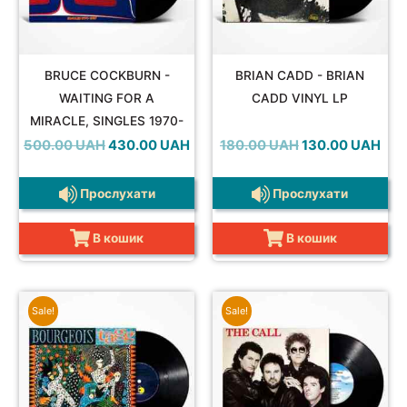
BRUCE COCKBURN -
BRIAN CADD - BRIAN
WAITING FOR A
CADD VINYL LP
MIRACLE, SINGLES 1970-
1987 VINYL 2LP
Оригінальна
Поточна
Оригінальна
Пот
500.00
UAH
430.00
UAH
180.00
UAH
130.00
UAH
ціна:
ціна:
ціна:
ціна:
500.00 UAH.
430.00 UAH.
180.00 UAH.
130.
Прослухати
Прослухати
В кошик
В кошик
Sale!
Sale!