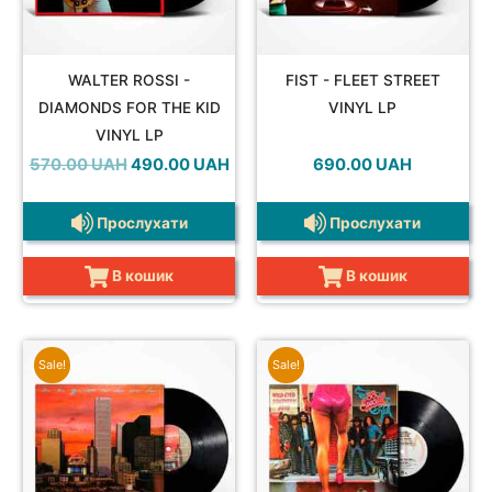
COMPILATION
WALTER ROSSI -
FIST - FLEET STREET
DIAMONDS FOR THE KID
VINYL LP
VINYL LP
Оригінальна
Поточна
570.00
UAH
490.00
UAH
690.00
UAH
ціна:
ціна:
570.00 UAH.
490.00 UAH.
Прослухати
Прослухати
В кошик
В кошик
Sale!
Sale!