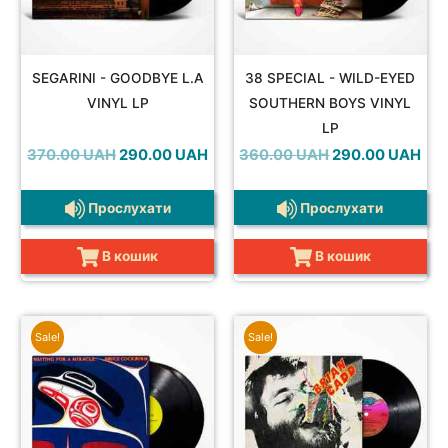
SEGARINI - GOODBYE L.A
38 SPECIAL - WILD-EYED
VINYL LP
SOUTHERN BOYS VINYL
LP
Оригінальна
Поточна
Оригінальна
Пот
370.00
UAH
290.00
UAH
360.00
UAH
290.00
UAH
ціна:
ціна:
ціна:
ціна
370.00 UAH.
290.00 UAH.
360.00 UAH.
290
Прослухати
Прослухати
В кошик
В кошик
Sale!
Sale!