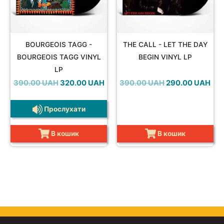
BOURGEOIS TAGG -
THE CALL - LET THE DAY
BOURGEOIS TAGG VINYL
BEGIN VINYL LP
LP
Оригінальна
Поточна
Оригінальна
Пот
390.00
UAH
320.00
UAH
390.00
UAH
290.00
UAH
ціна:
ціна:
ціна:
ціна
390.00 UAH.
320.00 UAH.
390.00 UAH.
290
Прослухати
В кошик
В кошик