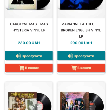
SOUNDTRACK
CAROLYNE MAS - MAS
MARIANNE FAITHFULL -
HYSTERIA VINYL LP
BROKEN ENGLISH VINYL
LP
COMPILATION
230.00
UAH
290.00
UAH
Прослухати
Прослухати
В кошик
В кошик