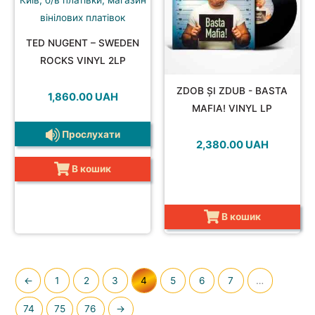
TED NUGENT – SWEDEN
ROCKS VINYL 2LP
ZDOB ȘI ZDUB - BASTA
1,860.00
UAH
MAFIA! VINYL LP
Прослухати
2,380.00
UAH
В кошик
В кошик
←
1
2
3
4
5
6
7
…
74
75
76
→