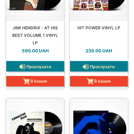
JAZZ&BLUES
JIMI HENDRIX - AT HIS
HIT POWER VINYL LP
BEST VOLUME 1 VINYL
LP
590.00
UAH
230.00
UAH
Прослухати
Прослухати
POP
В кошик
В кошик
REGGAE
ROCK