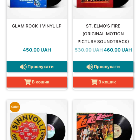
GLAM ROCK 1 VINYL LP
ST. ELMO'S FIRE
(ORIGINAL MOTION
PICTURE SOUNDTRACK)
VINYL LP
Оригінальна
Пот
450.00
UAH
530.00
UAH
460.00
UAH
ціна:
ціна
530.00 UAH.
460
Прослухати
Прослухати
В кошик
В кошик
Sale!