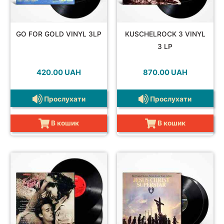
GO FOR GOLD VINYL 3LP
KUSCHELROCK 3 VINYL
JAZZ&BLUES
3 LP
420.00
UAH
870.00
UAH
Прослухати
Прослухати
POP
В кошик
В кошик
REGGAE
ROCK