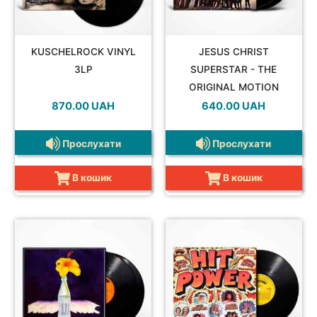
SOUNDTRACK
KUSCHELROCK VINYL
JESUS CHRIST
3LP
SUPERSTAR - THE
ORIGINAL MOTION
PICTURE SOUNDTRACK
870.00
UAH
640.00
UAH
COMPILATION
ALBUM VINYL 2 LP
Прослухати
Прослухати
В кошик
В кошик