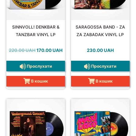
SINNVOLL! DENKBAR &
SARAGOSSA BAND - ZA
TANZBAR VINYL LP
ZA ZABADAK VINYL LP
Оригінальна
Поточна
220.00
UAH
170.00
UAH
230.00
UAH
ціна:
ціна:
220.00 UAH.
170.00 UAH.
Прослухати
Прослухати
В кошик
В кошик