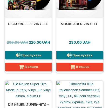
DISCO ROLLER VINYL LP
MUSIKLADEN VINYL LP
Оригінальна
Поточна
260.00
UAH
220.00
UAH
230.00
UAH
ціна:
ціна:
260.00 UAH.
220.00 UAH.
Прослухати
Прослухати
В кошик
В кошик
DIE NEUEN SUPER-HITS -