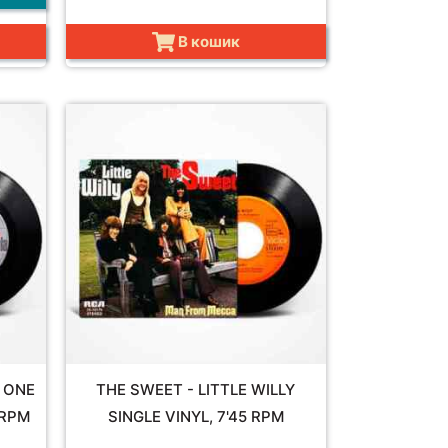
В кошик
, ONE
THE SWEET - LITTLE WILLY
5RPM
SINGLE VINYL, 7'45 RPM