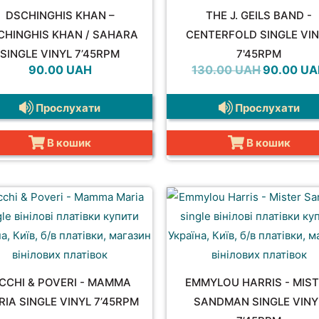
DSCHINGHIS KHAN –
THE J. GEILS BAND -
CHINGHIS KHAN / SAHARA
CENTERFOLD SINGLE VI
SINGLE VINYL 7’45RPM
7'45RPM
Оригінальн
90.00
UAH
130.00
UAH
90.00
UA
ціна:
130.00 UAH
Прослухати
Прослухати
В кошик
В кошик
ICCHI & POVERI - MAMMA
EMMYLOU HARRIS - MIS
IA SINGLE VINYL 7’45RPM
SANDMAN SINGLE VINY