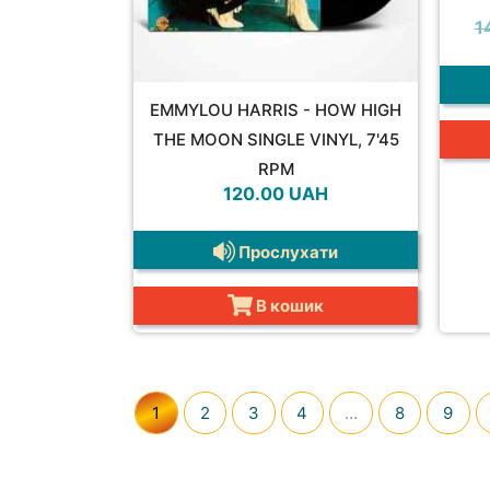
1
EMMYLOU HARRIS - HOW HIGH
THE MOON SINGLE VINYL, 7'45
RPM
120.00
UAH
Прослухати
В кошик
1
2
3
4
…
8
9