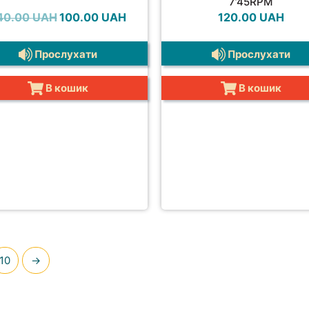
7’45RPM
Оригінальна
Поточна
40.00
UAH
100.00
UAH
120.00
UAH
ціна:
ціна:
140.00 UAH.
100.00 UAH.
Прослухати
Прослухати
В кошик
В кошик
10
→