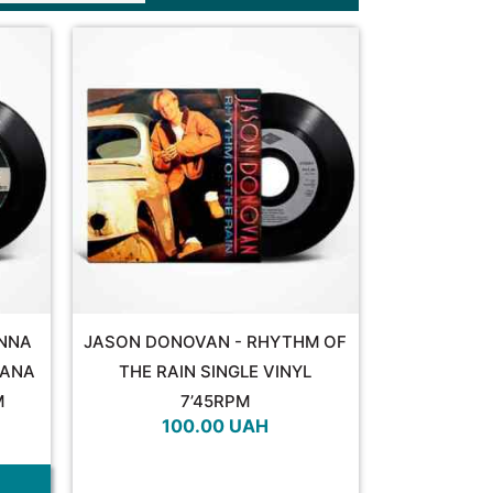
ANNA
JASON DONOVAN - RHYTHM OF
IANA
THE RAIN SINGLE VINYL
M
7’45RPM
100.00
UAH