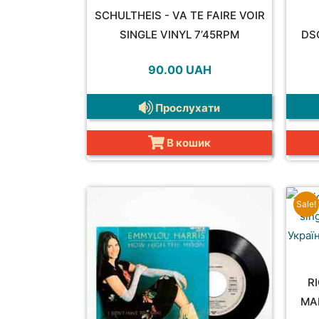
SCHULTHEIS - VA TE FAIRE VOIR
SINGLE VINYL 7’45RPM
DS
90.00
UAH
Прослухати
В кошик
Sale!
R
MAR