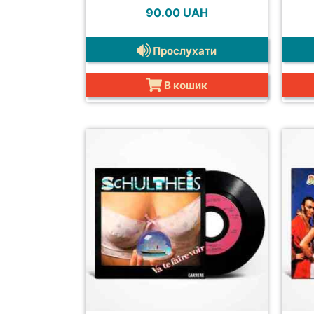
90.00
UAH
Прослухати
В кошик