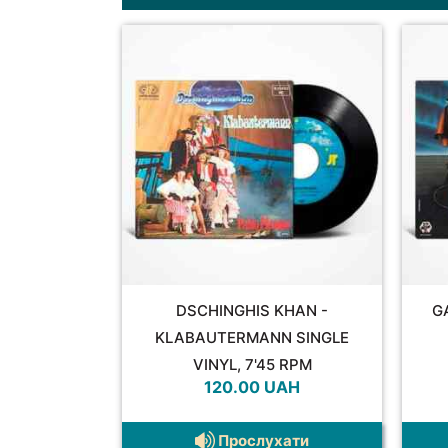
DSCHINGHIS KHAN -
G
KLABAUTERMANN SINGLE
VINYL, 7'45 RPM
120.00
UAH
Прослухати