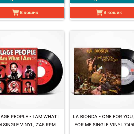
В кошик
В кошик
LAGE PEOPLE - I AM WHAT I
LA BIONDA - ONE FOR YOU
 SINGLE VINYL, 7'45 RPM
FOR ME SINGLE VINYL 7’4