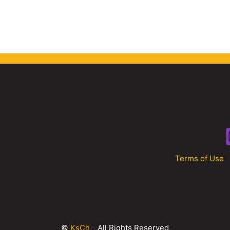
Terms of Use
©
KsCh
-
All Rights Reserved