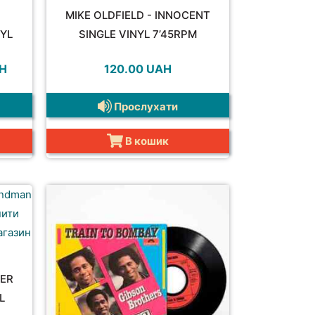
MIKE OLDFIELD - INNOCENT
NYL
SINGLE VINYL 7’45RPM
а
Поточна
H
120.00
UAH
ціна:
.
90.00 UAH.
Прослухати
В кошик
TER
L