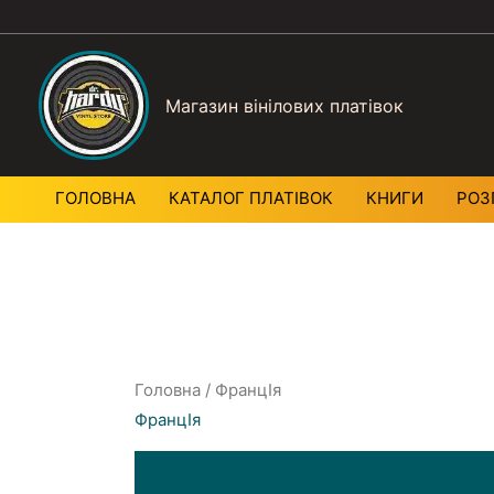
Магазин вінілових платівок
ГОЛОВНА
КАТАЛОГ ПЛАТIВОК
КНИГИ
РОЗ
Головна
/ ФранцIя
ФранцIя