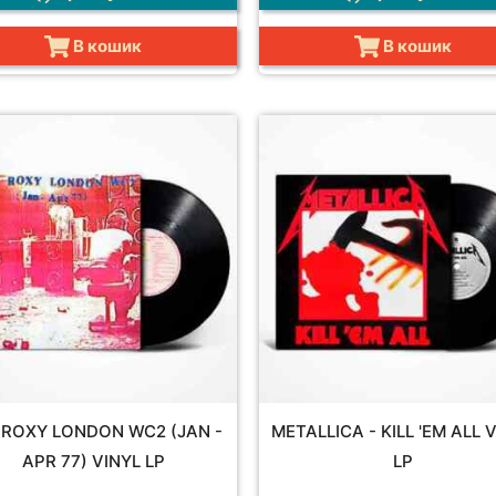
В кошик
В кошик
 ROXY LONDON WC2 (JAN -
METALLICA - KILL 'EM ALL 
APR 77) VINYL LP
LP