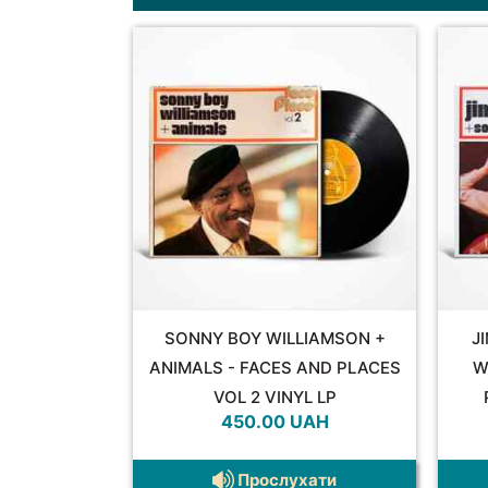
SONNY BOY WILLIAMSON +
J
ANIMALS - FACES AND PLACES
W
VOL 2 VINYL LP
450.00
UAH
Прослухати