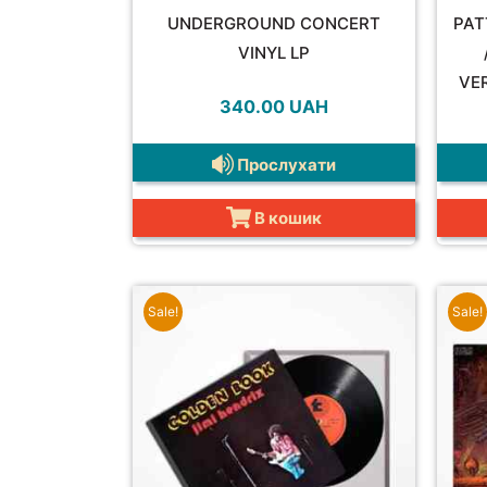
UNDERGROUND CONCERT
PAT
VINYL LP
VER
340.00
UAH
Прослухати
В кошик
Sale!
Sale!