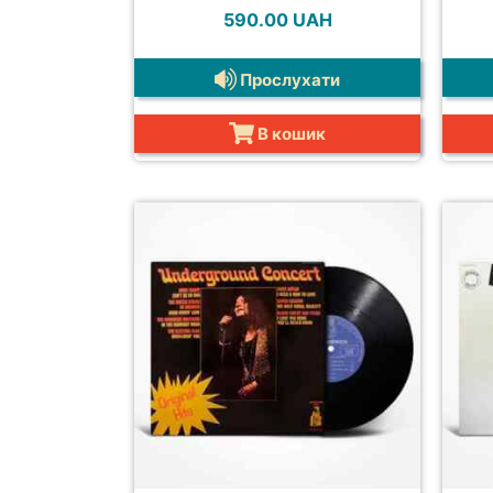
590.00
UAH
Прослухати
В кошик