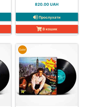
820.00
UAH
Прослухати
В кошик
Sale!