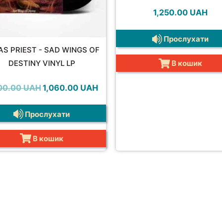
1,250.00
UAH
Прослухати
AS PRIEST - SAD WINGS OF
DESTINY VINYL LP
В кошик
Оригінальна
Поточна
00.00
UAH
1,060.00
UAH
ціна:
ціна:
H.
1,800.00 UAH.
1,060.00 UAH.
Прослухати
В кошик