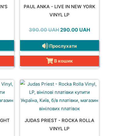
N'S
PAUL ANKA - LIVE IN NEW YORK
VINYL LP
Оригінальна
Поточна
390.00
UAH
290.00
UAH
ціна:
ціна:
390.00 UAH.
290.00 UAH.
Прослухати
В кошик
IGHT
JUDAS PRIEST - ROCKA ROLLA
VINYL LP