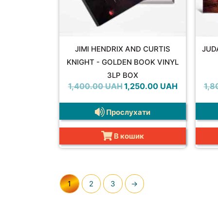
JIMI HENDRIX AND CURTIS
JUD
KNIGHT - GOLDEN BOOK VINYL
3LP BOX
Оригінальна
Поточна
1,400.00
UAH
1,250.00
UAH
1,8
ціна:
ціна:
1,400.00 UAH.
1,250.00 UA
Прослухати
В кошик
1
2
3
→