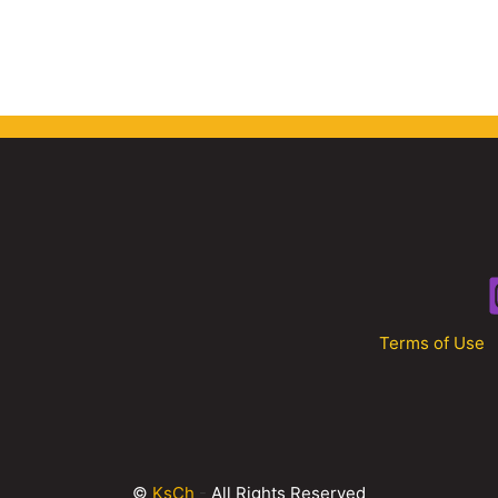
Terms of Use
©
KsCh
-
All Rights Reserved