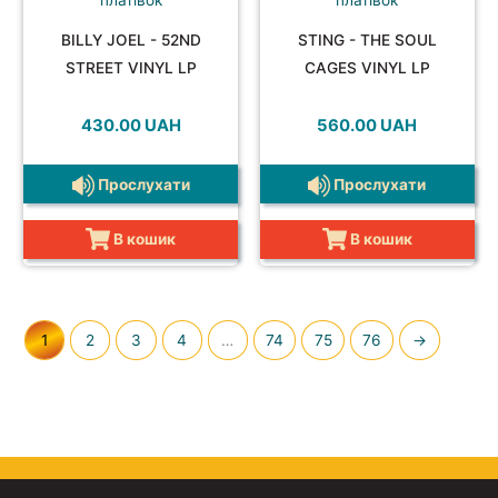
BILLY JOEL - 52ND
STING - THE SOUL
STREET VINYL LP
CAGES VINYL LP
430.00
UAH
560.00
UAH
Прослухати
Прослухати
В кошик
В кошик
1
2
3
4
…
74
75
76
→