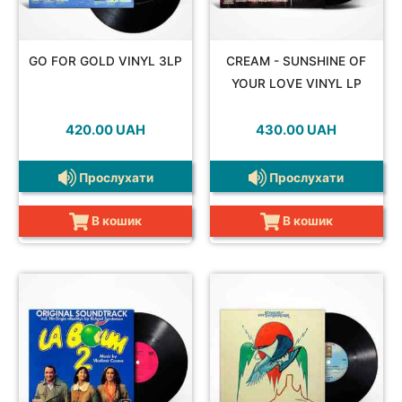
GO FOR GOLD VINYL 3LP
CREAM - SUNSHINE OF
JAZZ&BLUES
YOUR LOVE VINYL LP
420.00
UAH
430.00
UAH
Прослухати
Прослухати
POP
В кошик
В кошик
REGGAE
ROCK