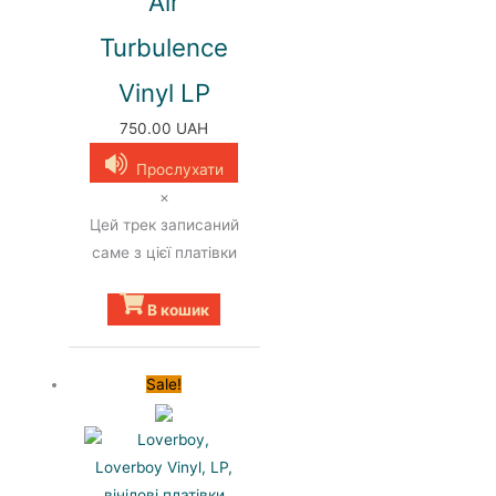
Air
Turbulence
Vinyl LP
750.00
UAH
Прослухати
×
Цей трек записаний
саме з цієї платівки
В кошик
Sale!