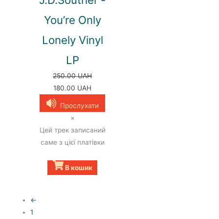
You’re Only
Lonely Vinyl
LP
250.00
UAH
Оригінальна
Поточна
180.00
UAH
ціна:
ціна:
Прослухати
250.00 UAH.
180.00 UAH.
×
Цей трек записаний
саме з цієї платівки
В кошик
←
1