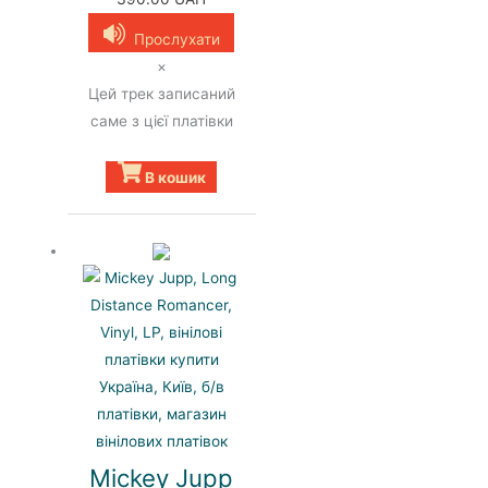
ціна:
ціна:
Прослухати
630.00 UAH.
390.00 UAH.
×
Цей трек записаний
саме з цієї платівки
В кошик
Mickey Jupp