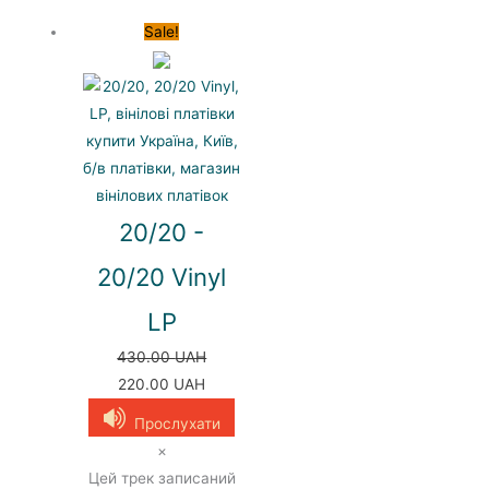
Sale!
20/20 -
20/20 Vinyl
LP
430.00
UAH
Оригінальна
Поточна
220.00
UAH
ціна:
ціна:
Прослухати
430.00 UAH.
220.00 UAH.
×
Цей трек записаний