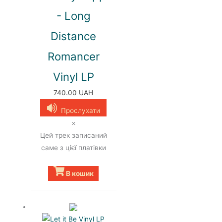
- Long
Distance
Romancer
Vinyl LP
740.00
UAH
Прослухати
×
Цей трек записаний
саме з цієї платівки
В кошик