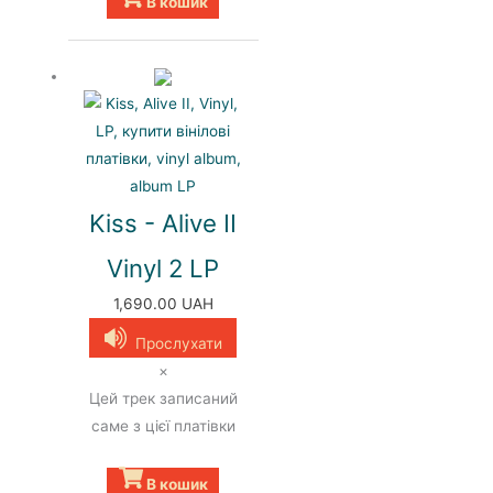
В кошик
Kiss - Alive II
Vinyl 2 LP
1,690.00
UAH
Прослухати
×
Цей трек записаний
саме з цієї платівки
В кошик