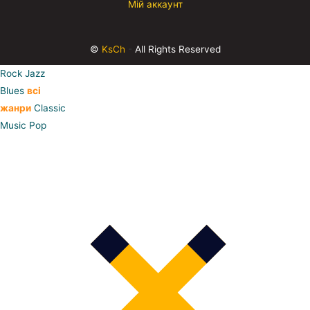
Мій аккаунт
©
KsCh
-
All Rights Reserved
Rock
Jazz
Blues
всі
жанри
Classic
Music
Pop