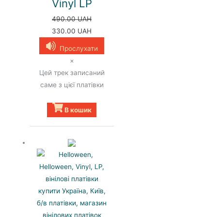
Vinyl LP
490.00
UAH
Оригінальна
Поточна
330.00
UAH
ціна:
ціна:
Прослухати
490.00 UAH.
330.00 UAH.
×
Цей трек записаний
саме з цієї платівки
В кошик