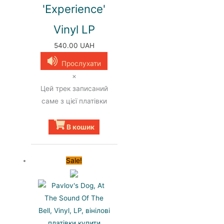
'Experience'
Vinyl LP
540.00
UAH
Прослухати
×
Цей трек записаний
саме з цієї платівки
В кошик
Sale!