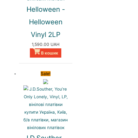
Helloween -
Helloween
Vinyl 2LP
1,590.00
UAH
В кошик
Sale!
J.D.Souther -