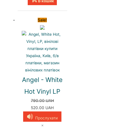
В кошик
Sale!
Angel - White
Hot Vinyl LP
790.00
UAH
Оригінальна
Поточна
520.00
UAH
ціна:
ціна:
Прослухати
790.00 UAH.
520.00 UAH.
×