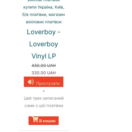
Loverboy -
Loverboy
Vinyl LP
430.00
UAH
Оригінальна
Поточна
330.00
UAH
ціна:
ціна:
Прослухати
430.00 UAH.
330.00 UAH.
×
Цей трек записаний
саме з цієї платівки
В кошик