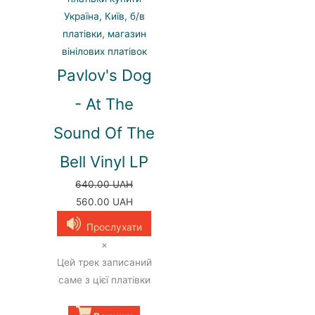
Pavlov's Dog
- At The
Sound Of The
Bell Vinyl LP
640.00
UAH
Оригінальна
Поточна
560.00
UAH
ціна:
ціна:
Прослухати
640.00 UAH.
560.00 UAH.
×
Цей трек записаний
саме з цієї платівки