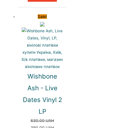
Sale!
Wishbone
Ash - Live
Dates Vinyl 2
LP
630.00
UAH
Оригінальна
Поточна
390.00
UAH