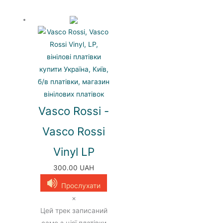
Усі жанри
Classic
Vasco Rossi -
Jazz&Blues
Pop
Vasco Rossi
Reggae
Vinyl LP
Rock
Soundtrack
300.00
UAH
Compilation
Прослухати
×
Цей трек записаний
саме з цієї платівки