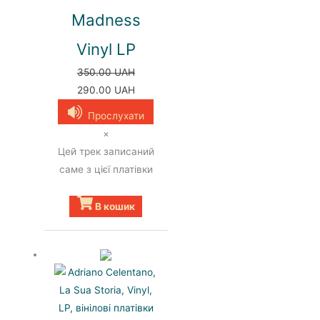
Madness
Vinyl LP
350.00
UAH
Оригінальна
Поточна
290.00
UAH
ціна:
ціна:
Прослухати
350.00 UAH.
290.00 UAH.
×
Цей трек записаний
саме з цієї платівки
В кошик