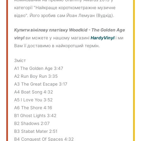
категорії "Найкраще короткометражне музичне
відео". Його зробив сам Йоан Лемуан (Вудкід).
Купити вінілову платівку Woodkid - The Golden Age
vinyl
ви можете у нашому магазині
HardyVinyl
і ми
Вам її доставимо в найкоротший термін.
Зміст
A1 The Golden Age 3:47
A2 Run Boy Run 3:35
A3 The Great Escape 3:17
A4 Boat Song 4:32
A5 I Love You 3:52
A6 The Shore 4:16
B1 Ghost Lights 3:42
B2 Shadows 2:07
B3 Stabat Mater 2:51
B4 Conquest Of Spaces 4:32