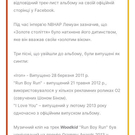
відповідний трек-лист альбому на своїй офіційній
сторінці у Facebook.
Під час інтерв'ю NBHAP Лемуан зазначив, що
«Золоте століття» було натхнене його дитинством,
яке він вважав своїм «золотим віком».
Три пісні, що увійшли до альбому, були випущені як
сингли:
«Iron» - Випущено 28 березня 2011 р.
"Run Boy Run" - випущений 21 травня 2012 р.,
використовувалося у кількох рекламних роликах O2
(озвучених Шоном Біном).
"I Love You" – випущений у лютому 2013 року
одночасно з офіційним випуском альбому.
Музичний кліп на трек
Woodkid
"Run Boy Run" був
номінований на премію Grammy Awards 2013 у