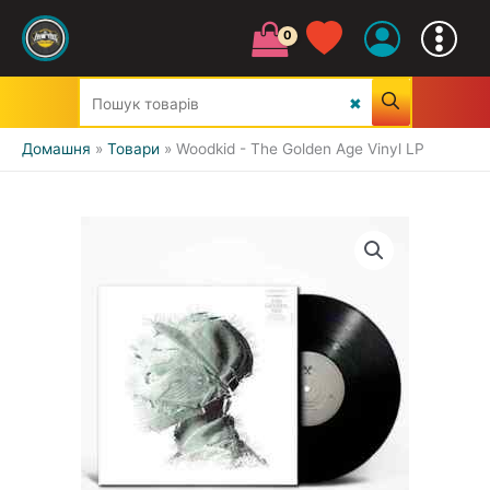
Домашня
Товари
Woodkid - The Golden Age Vinyl LP
УСІ ЖАНРИ
CLASSIC