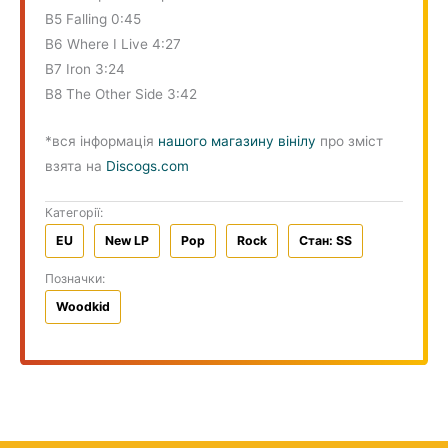
B5 Falling 0:45
B6 Where I Live 4:27
B7 Iron 3:24
B8 The Other Side 3:42
*вся інформація
нашого магазину вінілу
про зміст
взята на
Discogs.com
Категорії:
EU
New LP
Pop
Rock
Стан: SS
Позначки:
Woodkid