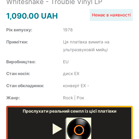
Whitesnake - Trouble Vinyl LP
SOUNDTRACK
1,090.00
UAH
Немає в наявності
Рік випуску:
1978
Примітки:
Ця платівка вимита на
COMPILATION
ультразвуковій мийці
Виробництво:
EU
Стан носія:
диск EX
Стан обкладинки:
конверт EX
-
Жанр:
Rock | Рок
Прослухати реальний семпл із цієї платівки
▶