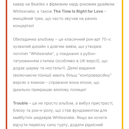
кавер на Beatles з фірмовим хард-роковим драйвом
Whitesnake; а також
The Time Is Right for Love
–
емоційний трек, що часто звучав на ранніх
концертах!
Обкладинка альбому – це класичний рок-арт 70-х:
зухвалий дизайн з довгим змієм, що утворює
логотип "Whitesnake", у поєднанні з рубон-
татуюванням стилем (особливо в UK-версії), що
додає шарму та ностальгії. Деякі видання
(включаючи пізніші) мають більш "контроверсійну"
версію з язиком – справжня ікона епохи, що
ідеально прикрашає вінілову полицю!
Trouble
– це не просто альбом, а вибух пристрасті,
блюзу та рок-н-ролу, що став фундаментом для
майбутніх шедеврів Whitesnake. Якщо ви хочете
відчути первісну силу гурту, додати рідкісний