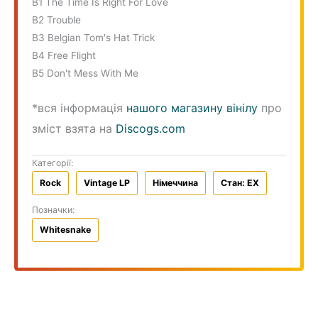
B1 The Time Is Right For Love
B2 Trouble
B3 Belgian Tom's Hat Trick
B4 Free Flight
B5 Don't Mess With Me
*вся інформація
нашого магазину вінілу
про
зміст взята на
Discogs.com
Категорії:
Rock
Vintage LP
Німеччина
Стан: EX
Позначки:
Whitesnake