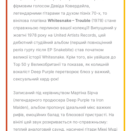
фірмовим голосом Девіда Ковердейла,
легендарними гітарами та духом пізніх 70-х, то
вінілова платівка
Whitesnake – Trouble
(1978) стане
справжньою перлиною вашої колекції! Випущений у
жовтні 1978 року на United Artists Records, цей
дебютний студійний альбом (перший повноцінний
реліз гурту після EP Snakebite) став початком
великої історії Whitesnake. Крім того, він увійшов до
Top 50 у Великобританії та показав, як колишній
вокаліст Deep Purple перетворює блюз у важкий,
сексуальний хард-рок!
Записаний під керівництвом Мартіна Бірча
(легендарного продюсера Deep Purple та Iron
Maiden), альбом пропонує ідеальний мікс важких
рифів, емоційних балад та блюзової пристрасті. На
вінілі цей звук розкривається по-справжньому:
теплий аналоговий саунд, насичені гітари Міккі Муді