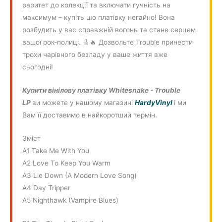
раритет до колекції та включати гучність на
максимум – купіть цю платівку негайно! Вона
розбудить у вас справжній вогонь та стане серцем
вашої рок-полиці. 🎸🔥 Дозвольте Trouble принести
трохи чарівного безладу у ваше життя вже
сьогодні!
Купити вінілову платівку
Whitesnake - Trouble
LP
ви можете у нашому магазині
HardyVinyl
і ми
Вам її доставимо в найкоротший термін.
Зміст
A1 Take Me With You
A2 Love To Keep You Warm
A3 Lie Down (A Modern Love Song)
A4 Day Tripper
A5 Nighthawk (Vampire Blues)