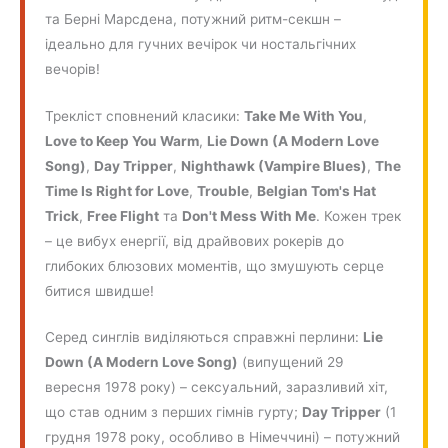
та Берні Марсдена, потужний ритм-секшн –
ідеально для гучних вечірок чи ностальгічних
вечорів!
Трекліст сповнений класики:
Take Me With You
,
Love to Keep You Warm
,
Lie Down (A Modern Love
Song)
,
Day Tripper
,
Nighthawk (Vampire Blues)
,
The
Time Is Right for Love
,
Trouble
,
Belgian Tom's Hat
Trick
,
Free Flight
та
Don't Mess With Me
. Кожен трек
– це вибух енергії, від драйвових рокерів до
глибоких блюзових моментів, що змушують серце
битися швидше!
Серед синглів виділяються справжні перлини:
Lie
Down (A Modern Love Song)
(випущений 29
вересня 1978 року) – сексуальний, заразливий хіт,
що став одним з перших гімнів гурту;
Day Tripper
(1
грудня 1978 року, особливо в Німеччині) – потужний