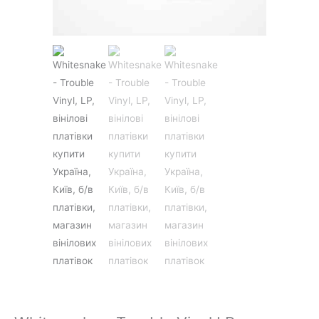
JAZZ&BLUES
POP
REGGAE
ROCK