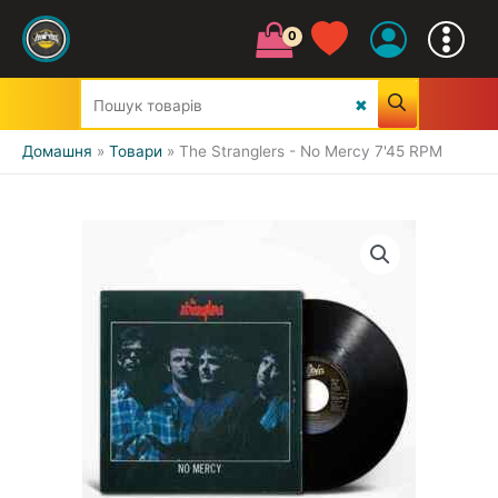
Домашня
Товари
The Stranglers - No Mercy 7'45 RPM
УСІ ЖАНРИ
CLASSIC
JAZZ&BLUES