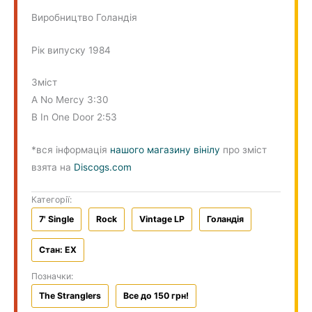
Виробництво Голандія
Рік випуску 1984
Зміст
A No Mercy 3:30
B In One Door 2:53
*вся інформація
нашого магазину вінілу
про зміст
взята на
Discogs.com
Категорії:
7' Single
Rock
Vintage LP
Голандiя
Стан: EX
Позначки:
The Stranglers
Все до 150 грн!