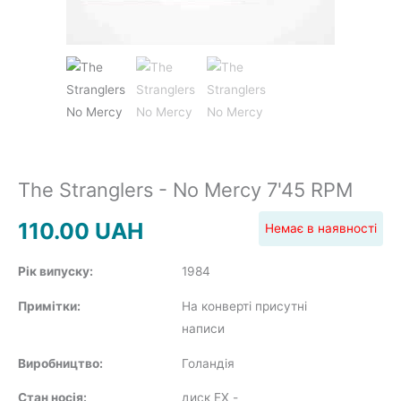
POP
REGGAE
The Stranglers - No Mercy 7'45 RPM
110.00
UAH
Немає в наявності
ROCK
Рік випуску:
1984
Примітки:
На конверті присутні
написи
Виробництво:
Голандія
SOUNDTRACK
Стан носія:
диск EX
-