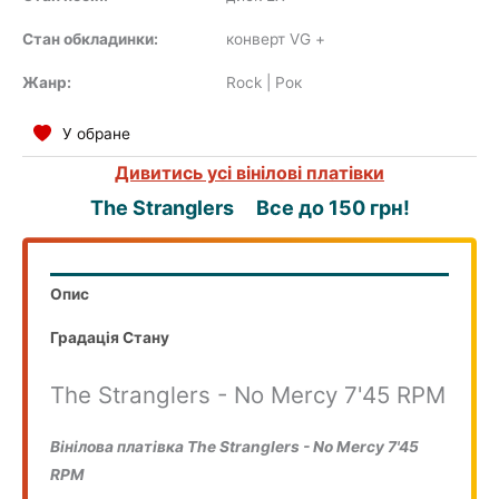
Стан обкладинки:
конверт VG
+
Жанр:
Rock | Рок
COMPILATION
У обране
Дивитись усі вінілові платівки
The Stranglers
Все до 150 грн!
Опис
Градація Стану
The Stranglers - No Mercy 7'45 RPM
Вінілова платівка The Stranglers - No Mercy 7'45
RPM