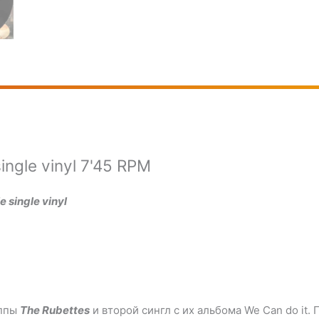
single vinyl 7'45 RPM
e single vinyl
уппы
The Rubettes
и второй сингл с их альбома We Can do it