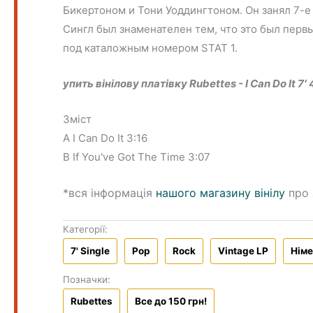
Бикертоном и Тони Уоддингтоном. Он занял 7-е 
Сингл был знаменателен тем, что это был перв
под каталожным номером STAT 1.
упить вінілову платівку Rubettes - I Can Do It 7
Зміст
A I Can Do It 3:16
B If You've Got The Time 3:07
*вся інформація
нашого магазину вінілу
про 
Категорії:
7' Single
Pop
Rock
Vintage LP
Нім
Позначки:
Rubettes
Все до 150 грн!