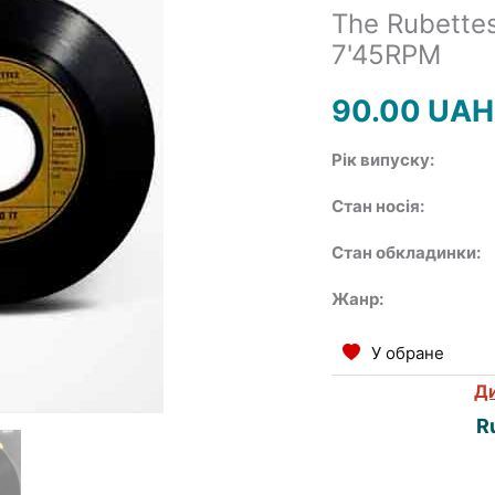
The Rubettes 
7'45RPM
90.00
UAH
Рік випуску:
Стан носія:
Стан обкладинки:
Жанр:
У обране
Ди
R