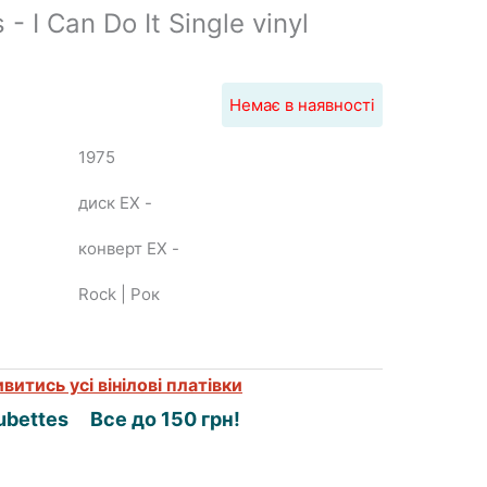
- I Can Do It Single vinyl
Немає в наявності
1975
диск EX
-
конверт EX
-
Rock | Рок
витись усі вінілові платівки
ubettes
Все до 150 грн!