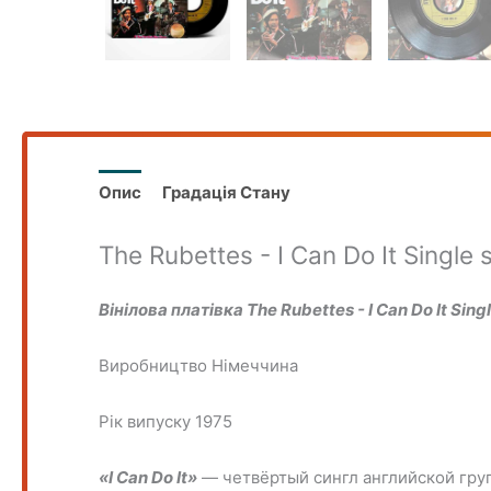
Опис
Градація Стану
The Rubettes - I Can Do It Single 
Вінілова платівка The Rubettes - I Can Do It Singl
Виробництво Німеччина
Рік випуску 1975
«I Can Do It»
— четвёртый сингл английской гр