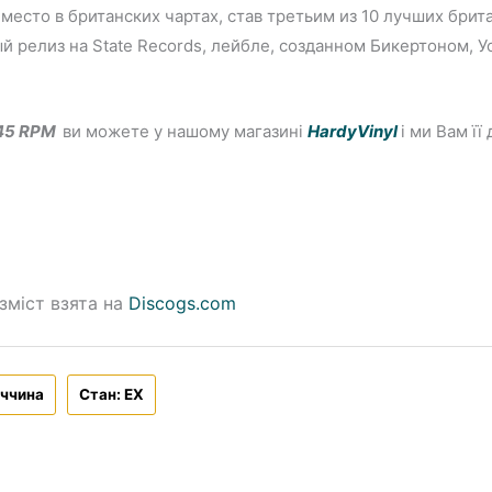
место в британских чартах, став третьим из 10 лучших брит
ый релиз на State Records, лейбле, созданном Бикертоном, 
′ 45 RPM
ви можете у нашому магазині
HardyVinyl
і ми Вам ї
зміст взята на
Discogs.com
еччина
Стан: EX