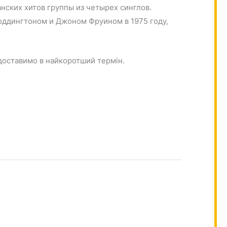
анских хитов группы из четырех синглов.
Уоддингтоном и Джоном Фруином в 1975 году,
ї доставимо в найкоротший термін.