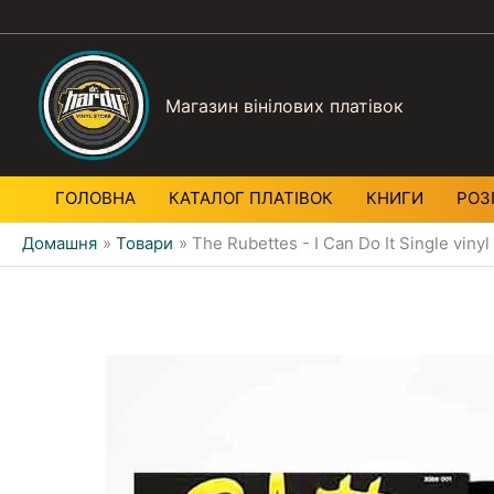
Магазин вінілових платівок
ГОЛОВНА
КАТАЛОГ ПЛАТIВОК
КНИГИ
РОЗ
Домашня
Товари
The Rubettes - I Can Do It Single viny