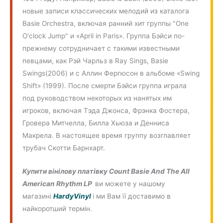
новые записи классических мелодий из каталога
Basie Orchestra, включая ранний хит группы "One
O'clock Jump" и «April in Paris». Группа Бэйси по-
прежнему сотрудничает с такими известными
певцами, как Рэй Чарльз в Ray Sings, Basie
Swings(2006) и с Аллин Фергюсон в альбоме «Swing
Shift» (1999). После смерти Бэйси группа играла
под руководством некоторых из нанятых им
игроков, включая Тэда Джонса, Фрэнка Фостера,
Гровера Митчелла, Билла Хьюза и Денниса
Макрела. В настоящее время группу возглавляет
трубач Скотти Барнхарт.
Купити вінілову платівку Count Basie And The All
American Rhythm LP
ви можете у нашому
магазині
HardyVinyl
і ми Вам її доставимо в
найкоротший термін.