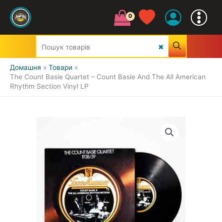
Домашня
Товари
The Count Basie Quartet – Count Basie And The All American
Rhythm Section Vinyl LP
УСІ ЖАНРИ
CLASSIC