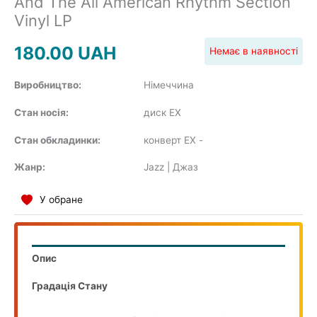
And The All American Rhythm Section
Vinyl LP
180.00
UAH
Немає в наявності
COMPILATION
Виробництво:
Нiмеччина
Стан носія:
диск EX
Стан обкладинки:
конверт EX
-
Жанр:
Jazz | Джаз
У обране
Опис
Градація Стану