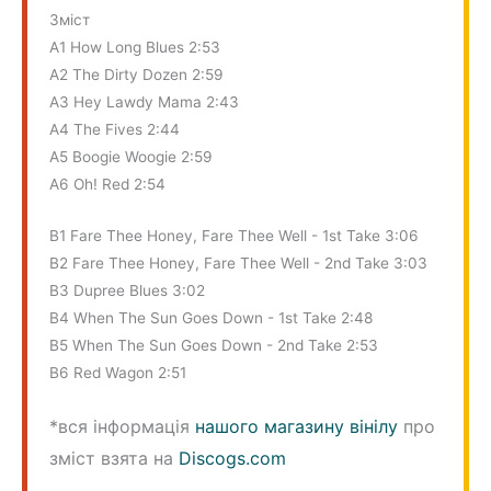
Зміст
A1 How Long Blues 2:53
A2 The Dirty Dozen 2:59
A3 Hey Lawdy Mama 2:43
A4 The Fives 2:44
A5 Boogie Woogie 2:59
A6 Oh! Red 2:54
B1 Fare Thee Honey, Fare Thee Well - 1st Take 3:06
B2 Fare Thee Honey, Fare Thee Well - 2nd Take 3:03
B3 Dupree Blues 3:02
B4 When The Sun Goes Down - 1st Take 2:48
B5 When The Sun Goes Down - 2nd Take 2:53
B6 Red Wagon 2:51
*вся інформація
нашого магазину вінілу
про
зміст взята на
Discogs.com