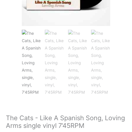
JAZZ&BLUES
POP
REGGAE
ROCK
The Cats - Like A Spanish Song, Loving
SOUNDTRACK
Arms single vinyl 7’45RPM