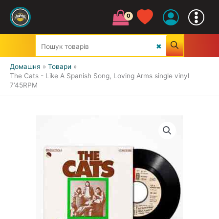
Домашня
Товари
The Cats - Like A Spanish Song, Loving Arms single vinyl
7’45RPM
УСІ ЖАНРИ
CLASSIC