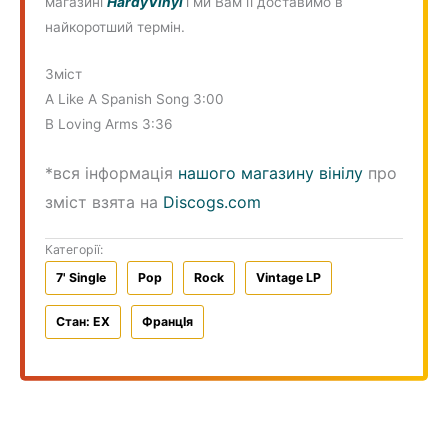
магазині
HardyVinyl
і ми Вам її доставимо в
найкоротший термін.
Зміст
A Like A Spanish Song 3:00
B Loving Arms 3:36
*вся інформація
нашого магазину вінілу
про
зміст взята на
Discogs.com
Категорії:
7' Single
Pop
Rock
Vintage LP
Стан: EX
ФранцIя