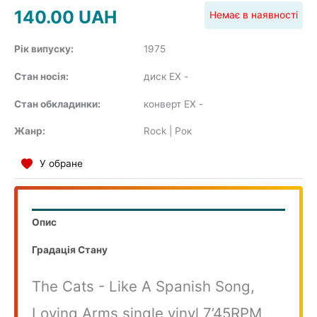
140.00
UAH
Немає в наявності
Рік випуску:
1975
COMPILATION
Стан носія:
диск EX
-
Стан обкладинки:
конверт EX
-
Жанр:
Rock | Рок
У обране
Опис
Градація Стану
The Cats - Like A Spanish Song,
Loving Arms single vinyl 7’45RPM