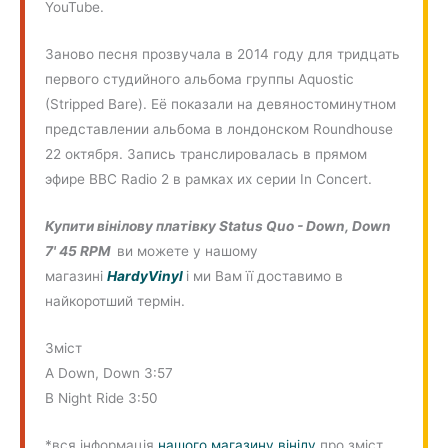
YouTube.
Заново песня прозвучала в 2014 году для тридцать
первого студийного альбома группы Aquostic
(Stripped Bare). Её показали на девяностоминутном
представлении альбома в лондонском Roundhouse
22 октября. Запись транслировалась в прямом
эфире BBC Radio 2 в рамках их серии In Concert.
Купити вінілову платівку Status Quo - Down, Down
7' 45 RPM
ви можете у нашому
магазині
HardyVinyl
і ми Вам її доставимо в
найкоротший термін.
Зміст
A Down, Down 3:57
B Night Ride 3:50
*вся інформація
нашого магазину вінілу
про зміст