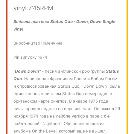
vinyl 7’45RPM
Вінілова платівка Status Quo - Down, Down Single
vinyl
Виробництво Німеччина
Рік випуску 1974
"Down Down"
- песня английской рок-группы
Status
Quo
. Написанная Фрэнсисом Росси и Бобом Янгом
и спродюсированная Status Quo, "Down Down" была
единственным синглом Status Quo номер один в
британском чарте синглов. В январе 1975 года
сингл провел неделю на вершине чарт. Он вышел 29
ноября 1974 года на лейбле Vertigo в паре с би-
сайд-песней "Nightride". Обе песни вошли из
альбома On the Level, который еще не вышел.