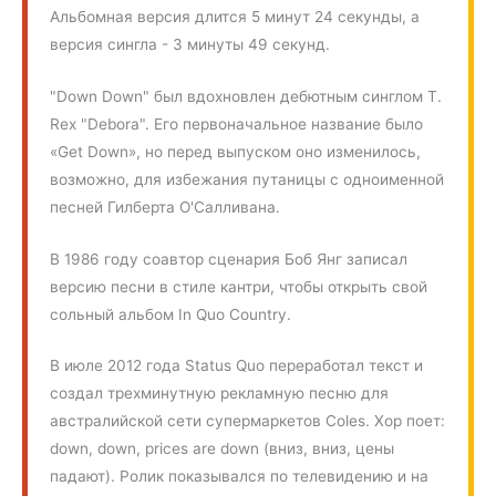
Альбомная версия длится 5 минут 24 секунды, а
версия сингла - 3 минуты 49 секунд.
"Down Down" был вдохновлен дебютным синглом T.
Rex "Debora". Его первоначальное название было
«Get Down», но перед выпуском оно изменилось,
возможно, для избежания путаницы с одноименной
песней Гилберта О'Салливана.
В 1986 году соавтор сценария Боб Янг записал
версию песни в стиле кантри, чтобы открыть свой
сольный альбом In Quo Country.
В июле 2012 года Status Quo переработал текст и
создал трехминутную рекламную песню для
австралийской сети супермаркетов Coles. Хор поет:
down, down, prices are down (вниз, вниз, цены
падают). Ролик показывался по телевидению и на