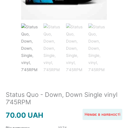
JAZZ&BLUES
POP
REGGAE
ROCK
Status Quo - Down, Down Single vinyl
7’45RPM
70.00
UAH
Немає в наявності