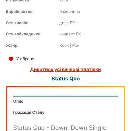
Рік випуску:
1974
SOUNDTRACK
Виробництво:
Нiмеччина
Стан носія:
диск EX
-
COMPILATION
Стан обкладинки:
конверт EX
-
Жанр:
Rock | Рок
У обране
Дивитись усі вінілові платівки
Status Quo
Опис
Градація Стану
Status Quo - Down, Down Single