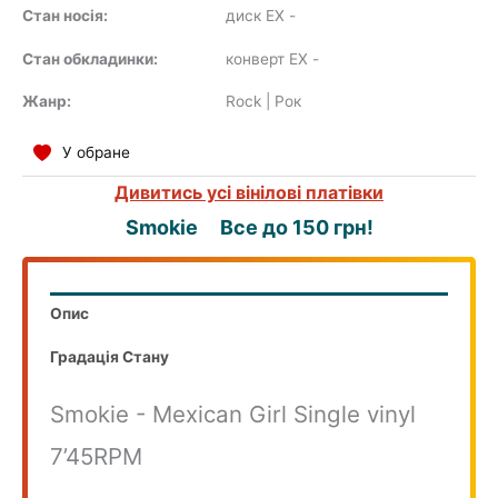
Стан носія:
диск EX
-
Стан обкладинки:
конверт EX
-
COMPILATION
Жанр:
Rock | Рок
У обране
Дивитись усі вінілові платівки
Smokie
Все до 150 грн!
Опис
Градація Стану
Smokie - Mexican Girl Single vinyl
7’45RPM