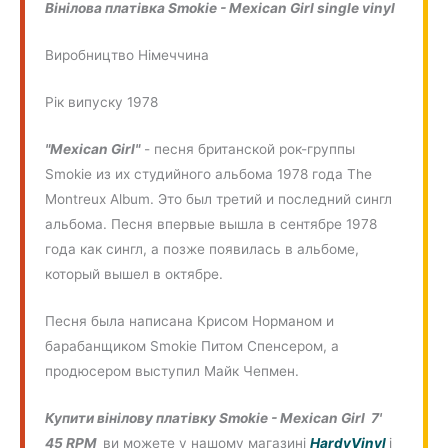
Вінілова платівка Smokie - Mexican Girl single vinyl
Виробництво Німеччина
Рік випуску 1978
"Mexican Girl"
- песня британской рок-группы
Smokie из их студийного альбома 1978 года The
Montreux Album. Это был третий и последний сингл
альбома. Песня впервые вышла в сентябре 1978
года как сингл, а позже появилась в альбоме,
который вышел в октябре.
Песня была написана Крисом Норманом и
барабанщиком Smokie Питом Спенсером, а
продюсером выступил Майк Чепмен.
Купити вінілову платівку Smokie - Mexican Girl 7'
45 RPM
ви можете у нашому магазині
HardyVinyl
і