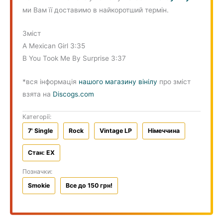
ми Вам її доставимо в найкоротший термін.
Зміст
A Mexican Girl 3:35
B You Took Me By Surprise 3:37
*вся інформація
нашого магазину вінілу
про зміст
взята на
Discogs.com
Категорії:
7' Single
Rock
Vintage LP
Німеччина
Стан: EX
Позначки:
Smokie
Все до 150 грн!