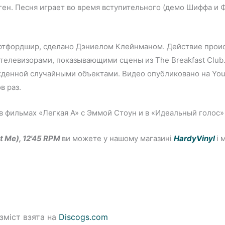
ен. Песня играет во время вступительного (демо Шиффа и Ф
артфордшир, сделано Дэниелом Клейнманом. Действие проис
телевизорами, показывающими сцены из The Breakfast Club
денной случайными объектами. Видео опубликовано на YouTu
в раз.
в фильмах «Легкая А» с Эммой Стоун и в «Идеальный голос» 
t Me), 12'45 RPM
ви можете у нашому магазині
HardyVinyl
і 
зміст взята на
Discogs.com