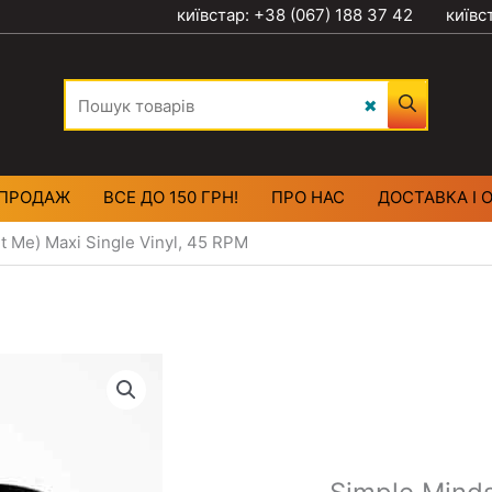
київстар: +38 (067) 188 37 42
київс
ПРОДАЖ
ВСЕ ДО 150 ГРН!
ПРО НАС
ДОСТАВКА І 
t Me) Maxi Single Vinyl, 45 RPM