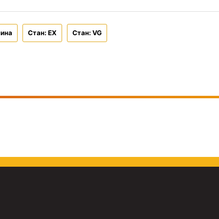
чина
Стан: EX
Стан: VG