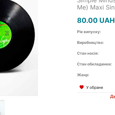
Simple Minds
Me) Maxi Sin
80.00
UAH
Рік випуску:
Виробництво:
Стан носія:
Стан обкладинки:
Жанр:
У обране
Ди