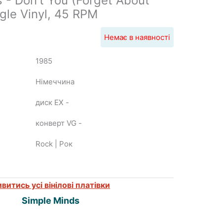
 - Don't You (Forget About
gle Vinyl, 45 RPM
Немає в наявності
1985
Нiмеччина
диск EX
-
конверт VG
-
Rock | Рок
витись усі вінілові платівки
Simple Minds