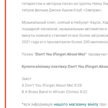
гитаристом и автором песен из группы Нины Хаг
титров фильма Джона Хьюза Клуб «Завтрак».
Музыкальный клип, снятый в Небуорт-Хаусе, Х
лошадкой-качалкой, музыкальным автоматом и 
минуты комната становится все более загромож
2021 года его просмотрели более 200 миллионо
Позже
"Don't You (Forget About Me)"
прозвучал 
Купити вінілову платівку Don't You (Forget Abou
Зміст
A Don't You (Forget About Me) 6:29
B A Brass Band In African Chimes 9:22
*вся інформація
нашого магазину вінілу
про 