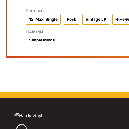
Категорії:
12' Maxi Single
Rock
Vintage LP
Німеч
Позначки:
Simple Minds