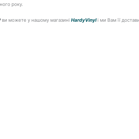
ного року.
P
ви можете у нашому магазині
HardyVinyl
і ми Вам її доста