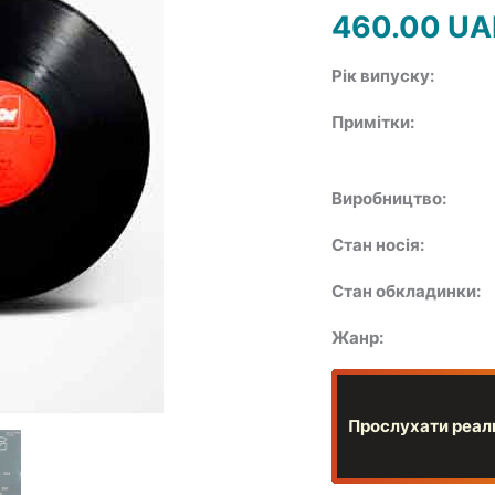
460.00
UA
Рік випуску:
Примітки:
Виробництво:
Стан носія:
Стан обкладинки:
Жанр:
Прослухати реаль