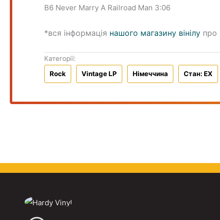
B6 Never Marry A Railroad Man 3:06
*вся інформація
нашого магазину вінілу
про 
Категорії:
Rock
Vintage LP
Німеччина
Стан: EX