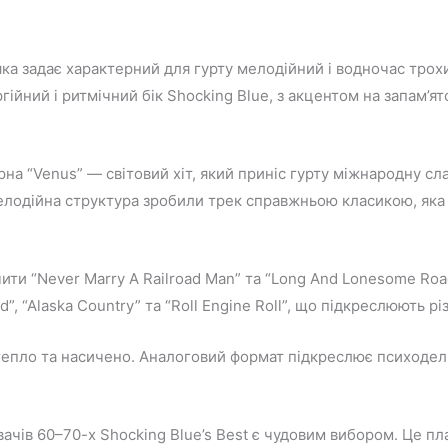
 яка задає характерний для гурту мелодійний і водночас трох
гійний і ритмічний бік Shocking Blue, з акцентом на запам’ят
на “Venus” — світовий хіт, який приніс гурту міжнародну сла
а мелодійна структура зробили трек справжньою класикою, як
ти “Never Marry A Railroad Man” та “Long And Lonesome Road”
d”, “Alaska Country” та “Roll Engine Roll”, що підкреслюють р
о тепло та насичено. Аналоговий формат підкреслює психодел
ачів 60–70-х Shocking Blue’s Best є чудовим вибором. Це пл