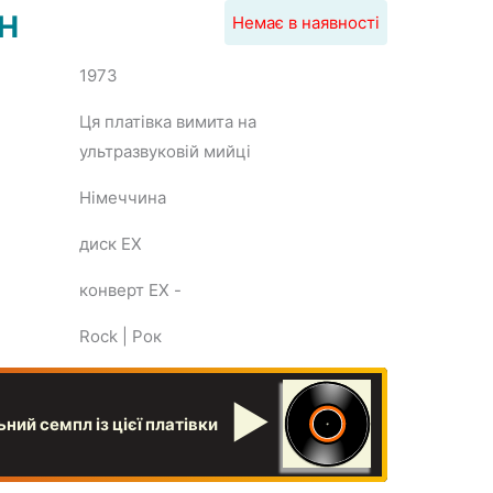
H
Немає в наявності
1973
Ця платівка вимита на
ультразвуковій мийці
Німеччина
диск EX
конверт EX
-
Rock | Рок
▶
ний семпл із цієї платівки