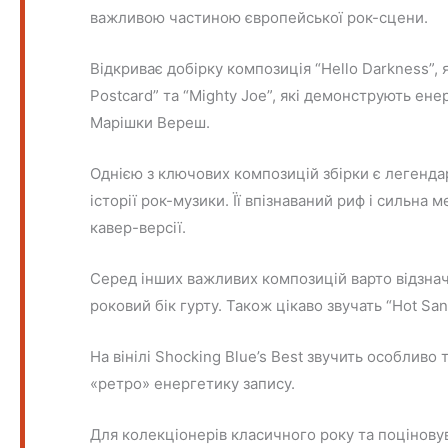
важливою частиною європейської рок-сцени.
Відкриває добірку композиція “Hello Darkness”,
Postcard” та “Mighty Joe”, які демонструють енер
Марішки Вереш.
Однією з ключових композицій збірки є легендар
історії рок-музики. Її впізнаваний риф і сильн
кавер-версії.
Серед інших важливих композицій варто відзначи
роковий бік гурту. Також цікаво звучать “Hot San
На вінілі Shocking Blue’s Best звучить особлив
«ретро» енергетику запису.
Для колекціонерів класичного року та поціновув