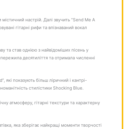
и містичний настрій. Далі звучить “Send Me A
овувані гітарні рифи та впізнаваний вокал
ву та став однією з найвідоміших пісень у
а пережила десятиліття та отримала численні
, які показують більш ліричний і кантрі-
ізноманітність стилістики Shocking Blue.
ічну атмосферу, гітарні текстури та характерну
атівка, яка зберігає найкращі моменти творчості