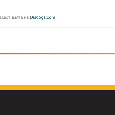
зміст взята на
Discogs.com