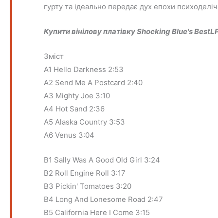
гурту та ідеально передає дух епохи психоделіч
Купити вінілову платівку Shocking Blue's Best
L
Зміст
A1 Hello Darkness 2:53
A2 Send Me A Postcard 2:40
A3 Mighty Joe 3:10
A4 Hot Sand 2:36
A5 Alaska Country 3:53
A6 Venus 3:04
B1 Sally Was A Good Old Girl 3:24
B2 Roll Engine Roll 3:17
B3 Pickin' Tomatoes 3:20
B4 Long And Lonesome Road 2:47
B5 California Here I Come 3:15