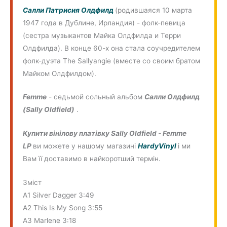
Салли Патрисия Олдфилд
(родившаяся 10 марта
1947 года в Дублине, Ирландия) - фолк-певица
(сестра музыкантов Майка Олдфилда и Терри
Олдфилда). В конце 60-х она стала соучредителем
фолк-дуэта The Sallyangie (вместе со своим братом
Майком Олдфилдом).
Femme
- седьмой сольный альбом
Салли Олдфилд
(Sally Oldfield)
.
Купити вінілову платівку Sally Oldfield - Femme
LP
ви можете у нашому магазині
HardyVinyl
і ми
Вам її доставимо в найкоротший термін.
Зміст
A1 Silver Dagger 3:49
A2 This Is My Song 3:55
A3 Marlene 3:18