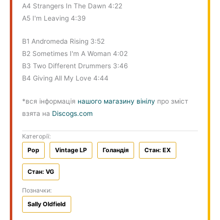
A4 Strangers In The Dawn 4:22
A5 I'm Leaving 4:39
B1 Andromeda Rising 3:52
B2 Sometimes I'm A Woman 4:02
B3 Two Different Drummers 3:46
B4 Giving All My Love 4:44
*вся інформація
нашого магазину вінілу
про зміст
взята на
Discogs.com
Категорії:
Pop
Vintage LP
Голандiя
Стан: EX
Стан: VG
Позначки:
Sally Oldfield