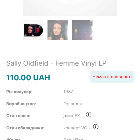
POP
REGGAE
Sally Oldfield - Femme Vinyl LP
110.00
UAH
Немає в наявності
ROCK
Рік випуску:
1987
Виробництво:
Голандія
SOUNDTRACK
Стан носія:
диск EX
-
Стан обкладинки:
конверт VG
+
COMPILATION
Жанр:
Pop | Поп