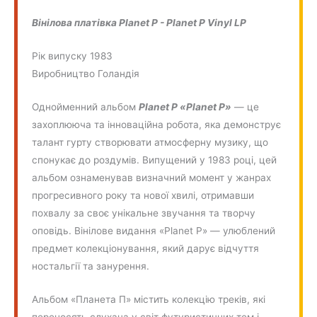
Вінілова платівка Planet P - Planet P Vinyl LP
Рік випуску 1983
Виробництво Голандія
Однойменний альбом
Planet P «Planet P»
— це
захоплююча та інноваційна робота, яка демонструє
талант гурту створювати атмосферну музику, що
спонукає до роздумів. Випущений у 1983 році, цей
альбом ознаменував визначний момент у жанрах
прогресивного року та нової хвилі, отримавши
похвалу за своє унікальне звучання та творчу
оповідь. Вінілове видання «Planet P» — улюблений
предмет колекціонування, який дарує відчуття
ностальгії та занурення.
Альбом «Планета П» містить колекцію треків, які