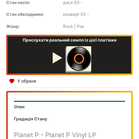
Стан носія:
диск EX
-
SOUNDTRACK
Стан обкладинки:
конверт EX
-
Жанр:
Rock | Рок
Прослухати реальний семпл із цієї платівки
COMPILATION
▶
У обране
Опис
Градація Стану
Planet P - Planet P Vinyl LP