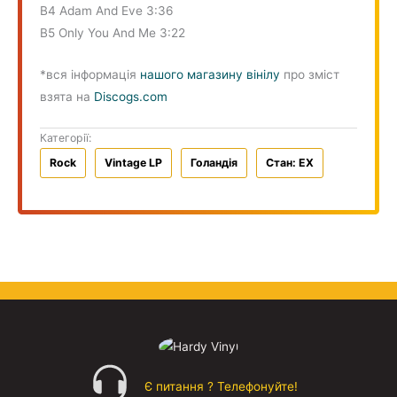
B4 Adam And Eve 3:36
B5 Only You And Me 3:22
*вся інформація
нашого магазину вінілу
про зміст
взята на
Discogs.com
Категорії:
Rock
Vintage LP
Голандiя
Стан: EX
Є питання ? Телефонуйте!