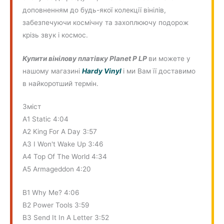
доповненням до будь-якої колекції вінілів,
забезпечуючи космічну та захоплюючу подорож
крізь звук і космос.
Купити вінілову платівку Planet P LP
ви можете у
нашому магазині
Hardy Vinyl
і ми Вам її доставимо
в найкоротший термін.
Зміст
A1 Static 4:04
A2 King For A Day 3:57
A3 I Won't Wake Up 3:46
A4 Top Of The World 4:34
A5 Armageddon 4:20
B1 Why Me? 4:06
B2 Power Tools 3:59
B3 Send It In A Letter 3:52