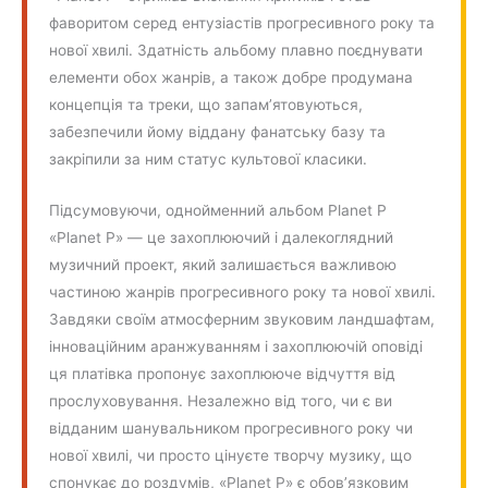
фаворитом серед ентузіастів прогресивного року та
нової хвилі. Здатність альбому плавно поєднувати
елементи обох жанрів, а також добре продумана
концепція та треки, що запам’ятовуються,
забезпечили йому віддану фанатську базу та
закріпили за ним статус культової класики.
Підсумовуючи, однойменний альбом Planet P
«Planet P» — це захоплюючий і далекоглядний
музичний проект, який залишається важливою
частиною жанрів прогресивного року та нової хвилі.
Завдяки своїм атмосферним звуковим ландшафтам,
інноваційним аранжуванням і захоплюючій оповіді
ця платівка пропонує захоплююче відчуття від
прослуховування. Незалежно від того, чи є ви
відданим шанувальником прогресивного року чи
нової хвилі, чи просто цінуєте творчу музику, що
спонукає до роздумів, «Planet P» є обов’язковим