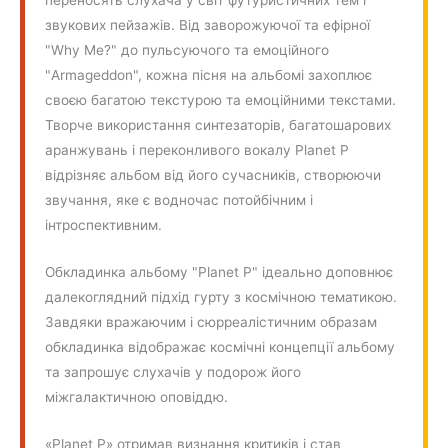
переносять слухача у світ футуристичних тем і
звукових пейзажів. Від заворожуючої та ефірної
"Why Me?" до пульсуючого та емоційного
"Armageddon", кожна пісня на альбомі захоплює
своєю багатою текстурою та емоційними текстами.
Творче використання синтезаторів, багатошарових
аранжувань і переконливого вокалу Planet P
відрізняє альбом від його сучасників, створюючи
звучання, яке є водночас потойбічним і
інтроспективним.
Обкладинка альбому "Planet P" ідеально доповнює
далекоглядний підхід гурту з космічною тематикою.
Завдяки вражаючим і сюрреалістичним образам
обкладинка відображає космічні концепції альбому
та запрошує слухачів у подорож його
міжгалактичною оповіддю.
«Planet P» отримав визнання критиків і став