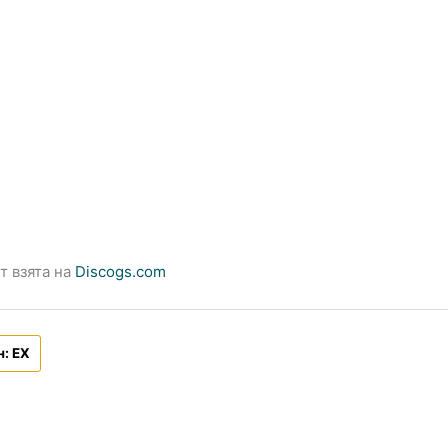
т взята на
Discogs.com
н: EX