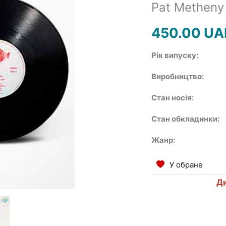
Pat Metheny 
450.00
UA
Рік випуску:
Виробництво:
Стан носія:
Стан обкладинки:
Жанр:
У обране
Ди