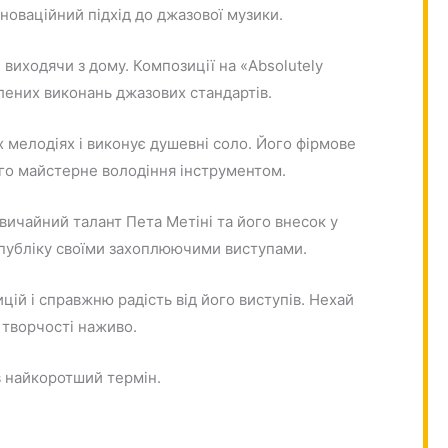
нноваційний підхід до джазової музики.
 виходячи з дому. Композиції на «Absolutely
лених виконань джазових стандартів.
их мелодіях і виконує душевні соло. Його фірмове
го майстерне володіння інструментом.
вичайний талант Пета Метіні та його внесок у
 публіку своїми захоплюючими виступами.
цій і справжню радість від його виступів. Нехай
 творчості наживо.
 в найкоротший термін.