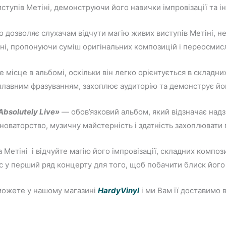
иступів Метіні, демонструючи його навички імпровізації та і
о дозволяє слухачам відчути магію живих виступів Метіні, не
ні, пропонуючи суміш оригінальних композицій і переосмис
е місце в альбомі, оскільки він легко орієнтується в складн
 плавним фразуванням, захоплює аудиторію та демонструє йо
Absolutely Live»
— обов’язковий альбом, який відзначає надз
новаторство, музичну майстерність і здатність захоплювати
Метіні і відчуйте магію його імпровізації, складних компози
с у перший ряд концерту для того, щоб побачити блиск його
можете у нашому магазині
HardyVinyl
і ми Вам її доставимо