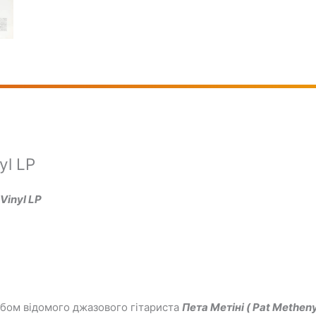
yl LP
Vinyl LP
бом відомого джазового гітариста
Пета Метіні ( Pat Methen