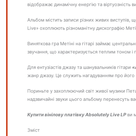
відображає динамічну енергію та віртуозність в
Альбом містить записи різних живих виступів, щ
Live» охоплюють різноманітну дискографію Меті
Виняткова гра Метіні на гітарі займає центральн
звучання, що характеризується теплим тоном і
Для ентузіастів джазу та шанувальників гітари
«
жанр джазу. Це служить нагадуванням про його 
Пориньте у захоплюючий світ живої музики Пета 
надзвичайні звуки цього альбому перенесуть ва
Купити вінілову платівку Absolutely Live
LP
ви 
Зміст