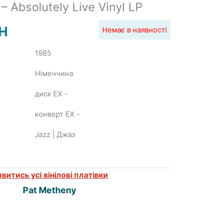
– Absolutely Live Vinyl LP
H
Немає в наявності
1985
Німеччина
диск EX
-
конверт EX
-
Jazz | Джаз
витись усі вінілові платівки
Pat Metheny