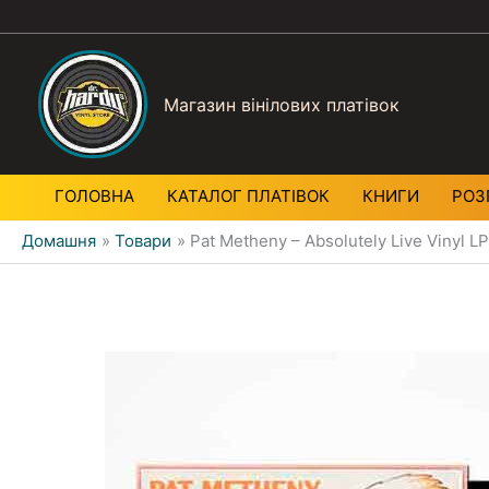
Магазин вінілових платівок
ГОЛОВНА
КАТАЛОГ ПЛАТIВОК
КНИГИ
РОЗ
Домашня
Товари
Pat Metheny – Absolutely Live Vinyl LP