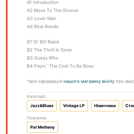
A1 Introduction
A2 Move To The Groove
A3 Lover Man
A4 Blue Rondo
B1 Ol´Bill Basie
B2 The Thrill Is Gone
B3 Guess Who
B4 Payin´ The Cost To Be Boss
*вся інформація
нашого магазину вінілу
про зміс
Категорії:
Jazz&Blues
Vintage LP
Німеччина
Ста
Позначки:
Pat Metheny