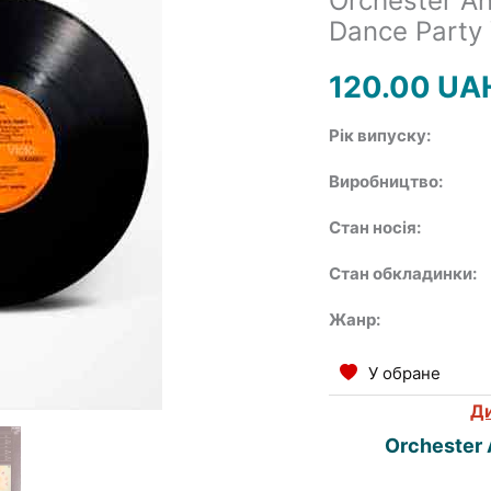
Orchester An
Dance Party 
120.00
UA
Рік випуску:
Виробництво:
Стан носія:
Стан обкладинки:
Жанр:
У обране
Ди
Orchester 