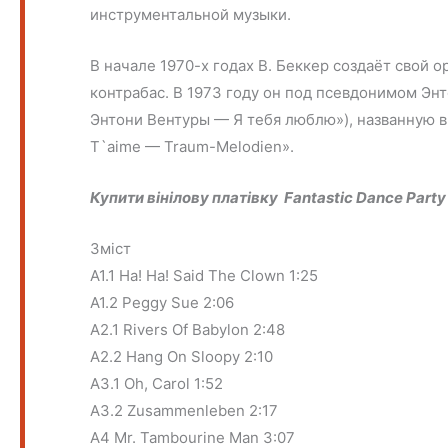
инструментальной музыки.
В начале 1970-х годах В. Беккер создаёт свой 
контрабас. В 1973 году он под псевдонимом Энт
Энтони Вентуры — Я тебя люблю»), названную в 
T`aime — Traum-Melodien».
Купити вінілову платівку Fantastic Dance Part
Зміст
A1.1 Ha! Ha! Said The Clown 1:25
A1.2 Peggy Sue 2:06
A2.1 Rivers Of Babylon 2:48
A2.2 Hang On Sloopy 2:10
A3.1 Oh, Carol 1:52
A3.2 Zusammenleben 2:17
A4 Mr. Tambourine Man 3:07