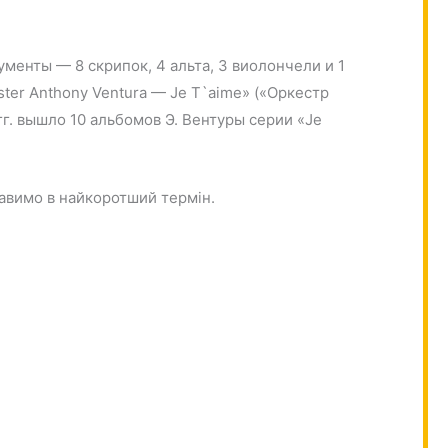
менты — 8 скрипок, 4 альта, 3 виолончели и 1
ter Anthony Ventura — Je T`aime» («Оркестр
г. вышло 10 альбомов Э. Вентуры серии «Je
ставимо в найкоротший термін.