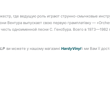
оркестр, где ведущую роль играют струнно-смычковые инстру
они Вентура выпускает свою первую грамплатівку — «Orches
честь одноименной песни С. Генсбура. Всего в 1973—1982 г
y LP
ви можете у нашому магазині
HardyVinyl
і ми Вам її до