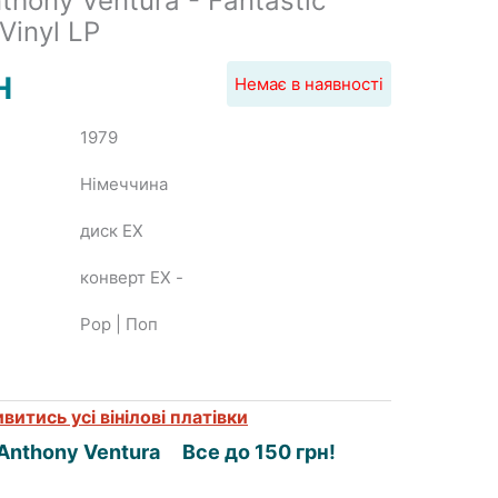
thony Ventura - Fantastic
Vinyl LP
H
Немає в наявності
1979
Німеччина
диск EX
конверт EX
-
Pop | Поп
витись усі вінілові платівки
Anthony Ventura
Все до 150 грн!