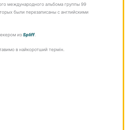
вого международного альбома группы 99
которых были перезаписаны с английскими
аекером из
Spliff
.
оставимо в найкоротший термін.