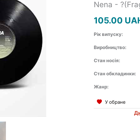
Nena - ?(Fra
105.00
UA
Рік випуску:
Виробництво:
Стан носія:
Стан обкладинки:
Жанр:
У обране
Ди