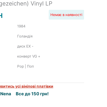
gezeichen) Vinyl LP
H
Немає в наявності
1984
Голандія
диск EX
-
конверт VG
+
Pop | Поп
витись усі вінілові платівки
Nena
Все до 150 грн!