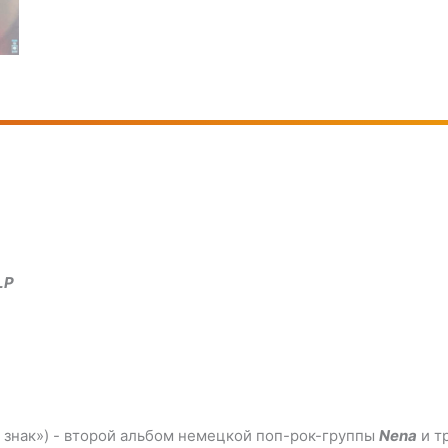
LP
 знак») - второй альбом немецкой поп-рок-группы
Nena
и т