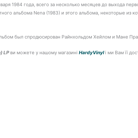
варя 1984 года, всего за несколько месяцев до выхода пер
ютного альбома Nena (1983) и этого альбома, некоторые из 
 альбом был спродюсирован Райнхольдом Хейлом и Мане Пр
) LP
ви можете у нашому магазині
HardyVinyl
і ми Вам її д