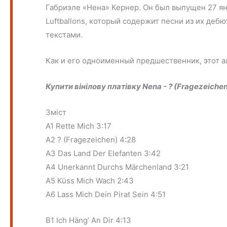
Габриэле «Нена» Кернер. Он был выпущен 27 ян
Luftballons, который содержит песни из их деб
текстами.
Как и его одноименный предшественник, этот
Купити вінілову платівку
Nena - ? (Fragezeichen
Зміст
A1 Rette Mich 3:17
A2 ? (Fragezeichen) 4:28
A3 Das Land Der Elefanten 3:42
A4 Unerkannt Durchs Märchenland 3:21
A5 Küss Mich Wach 2:43
A6 Lass Mich Dein Pirat Sein 4:51
B1 Ich Häng’ An Dir 4:13