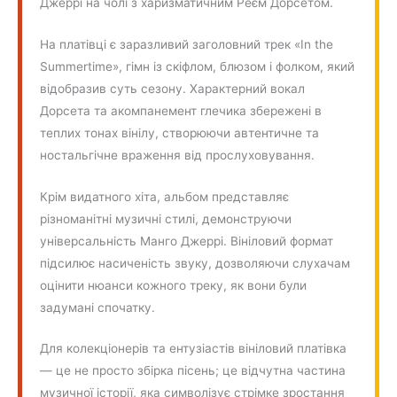
Джеррі на чолі з харизматичним Реєм Дорсетом.
На платівці є заразливий заголовний трек «In the
Summertime», гімн із скіфлом, блюзом і фолком, який
відобразив суть сезону. Характерний вокал
Дорсета та акомпанемент глечика збережені в
теплих тонах вінілу, створюючи автентичне та
ностальгічне враження від прослуховування.
Крім видатного хіта, альбом представляє
різноманітні музичні стилі, демонструючи
універсальність Манго Джеррі. Вініловий формат
підсилює насиченість звуку, дозволяючи слухачам
оцінити нюанси кожного треку, як вони були
задумані спочатку.
Для колекціонерів та ентузіастів вініловий платівка
— це не просто збірка пісень; це відчутна частина
музичної історії, яка символізує стрімке зростання