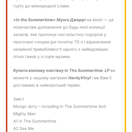
гурту до міжнародної слави.
«In the Summertime» Мунго Джеррі
на вінілі — це
позачасове доповнення до будь-якої колекції
записів, яке пропонує ностальгічну подорож у
просочені сонцем дні початку 70-х і відзначення
незмінної привабливості одного з найвідоміших
літніх гімнів у історія музики.
Купити вінілову платівку In The Summertime
LP
ви
можете у нашому магазині
HardyVinyl
і ми Вам її
доставимо в найкоротший термін.
Зміст
Mungo Jerry ‎– Including In The Summertime And
Mighty Man
A1 In The Summertime
A2 See Me