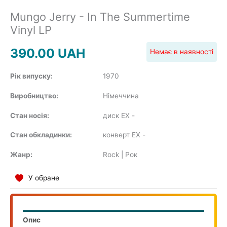
SOUNDTRACK
Mungo Jerry - In The Summertime
Vinyl LP
COMPILATION
390.00
UAH
Немає в наявності
Рік випуску:
1970
Виробництво:
Німеччина
Стан носія:
диск EX
-
Стан обкладинки:
конверт EX
-
Жанр:
Rock | Рок
У обране
Опис