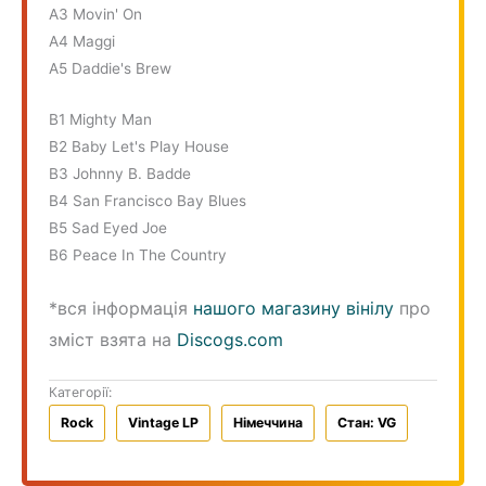
A3 Movin' On
A4 Maggi
A5 Daddie's Brew
B1 Mighty Man
B2 Baby Let's Play House
B3 Johnny B. Badde
B4 San Francisco Bay Blues
B5 Sad Eyed Joe
B6 Peace In The Country
*вся інформація
нашого магазину вінілу
про
зміст взята на
Discogs.com
Категорії:
Rock
Vintage LP
Німеччина
Стан: VG