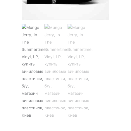
JAZZ&BLUES
POP
REGGAE
ROCK