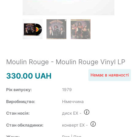
POP
REGGAE
Moulin Rouge - Moulin Rouge Vinyl LP
330.00
UAH
Немає в наявності
ROCK
Рік випуску:
1979
Виробництво:
Німеччина
SOUNDTRACK
Стан носія:
диск EX
-
Стан обкладинки:
конверт EX
-
Жанр:
Pop | Поп