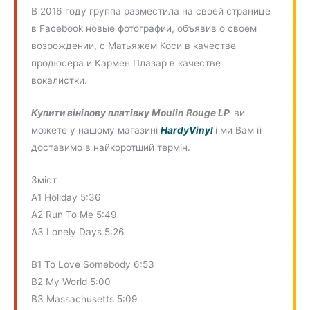
В 2016 году группа разместила на своей странице
в Facebook новые фотографии, объявив о своем
возрождении, с Матьяжем Коси в качестве
продюсера и Кармен Плазар в качестве
вокалистки.
Купити вінілову платівку
Moulin Rouge LP
ви
можете у нашому магазині
HardyVinyl
і ми Вам її
доставимо в найкоротший термін.
Зміст
A1 Holiday 5:36
A2 Run To Me 5:49
A3 Lonely Days 5:26
B1 To Love Somebody 6:53
B2 My World 5:00
B3 Massachusetts 5:09