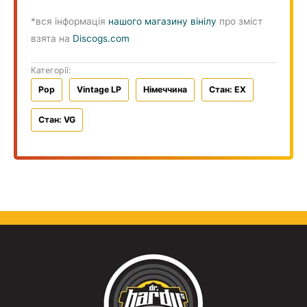
*вся інформація
нашого магазину вінілу
про зміст
взята на
Discogs.com
Категорії:
Pop
Vintage LP
Німеччина
Стан: EX
Стан: VG