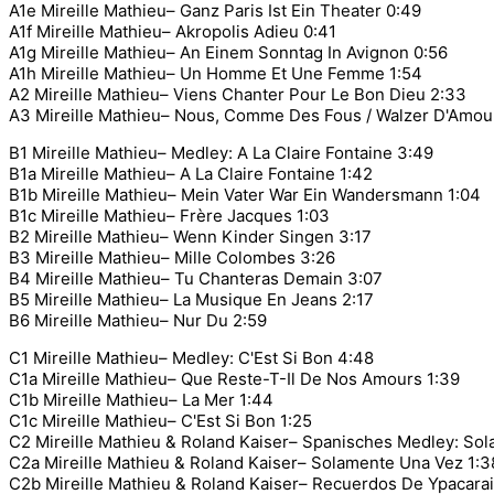
A1e Mireille Mathieu– Ganz Paris Ist Ein Theater 0:49
A1f Mireille Mathieu– Akropolis Adieu 0:41
A1g Mireille Mathieu– An Einem Sonntag In Avignon 0:56
A1h Mireille Mathieu– Un Homme Et Une Femme 1:54
A2 Mireille Mathieu– Viens Chanter Pour Le Bon Dieu 2:33
A3 Mireille Mathieu– Nous, Comme Des Fous / Walzer D'Amou
B1 Mireille Mathieu– Medley: A La Claire Fontaine 3:49
B1a Mireille Mathieu– A La Claire Fontaine 1:42
B1b Mireille Mathieu– Mein Vater War Ein Wandersmann 1:04
B1c Mireille Mathieu– Frère Jacques 1:03
B2 Mireille Mathieu– Wenn Kinder Singen 3:17
B3 Mireille Mathieu– Mille Colombes 3:26
B4 Mireille Mathieu– Tu Chanteras Demain 3:07
B5 Mireille Mathieu– La Musique En Jeans 2:17
B6 Mireille Mathieu– Nur Du 2:59
C1 Mireille Mathieu– Medley: C'Est Si Bon 4:48
C1a Mireille Mathieu– Que Reste-T-Il De Nos Amours 1:39
C1b Mireille Mathieu– La Mer 1:44
C1c Mireille Mathieu– C'Est Si Bon 1:25
C2 Mireille Mathieu & Roland Kaiser– Spanisches Medley: So
C2a Mireille Mathieu & Roland Kaiser– Solamente Una Vez 1:3
C2b Mireille Mathieu & Roland Kaiser– Recuerdos De Ypacarai