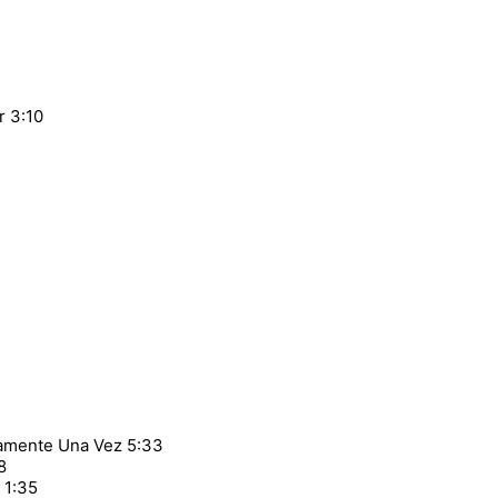
r 3:10
lamente Una Vez 5:33
8
 1:35