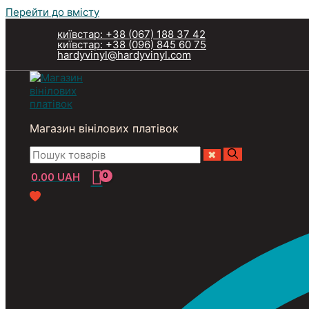
Перейти до вмісту
київстар: +38 (067) 188 37 42
київстар: +38 (096) 845 60 75
hardyvinyl@hardyvinyl.com
Магазин вінілових платівок
0.00
UAH