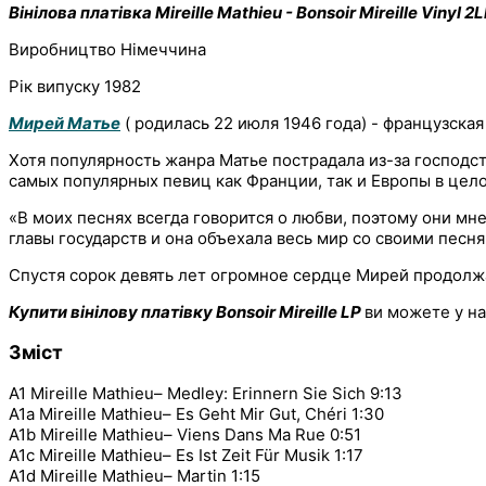
Вінілова платівка Mireille Mathieu - Bonsoir Mireille Vinyl 2
Виробництво Німеччина
Рік випуску 1982
Мирей Матье
( родилась 22 июля 1946 года) - французска
Хотя популярность жанра Матье пострадала из-за господст
самых популярных певиц как Франции, так и Европы в цел
«В моих песнях всегда говорится о любви, поэтому они мн
главы государств и она объехала весь мир со своими песня
Спустя сорок девять лет огромное сердце Мирей продолж
Купити вінілову платівку Bonsoir Mireille LP
ви можете у н
Зміст
A1 Mireille Mathieu– Medley: Erinnern Sie Sich 9:13
A1a Mireille Mathieu– Es Geht Mir Gut, Chéri 1:30
A1b Mireille Mathieu– Viens Dans Ma Rue 0:51
A1c Mireille Mathieu– Es Ist Zeit Für Musik 1:17
A1d Mireille Mathieu– Martin 1:15