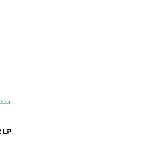
thieu
2 LP