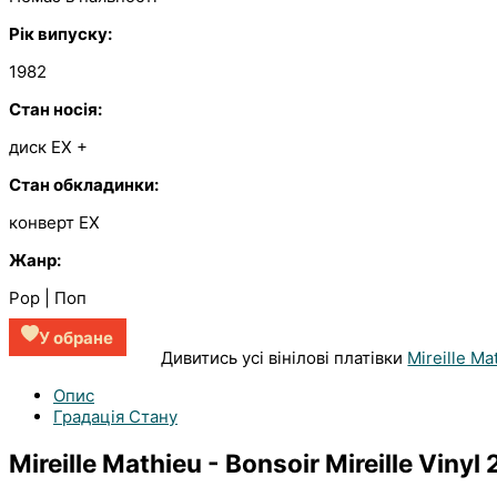
Рік випуску:
1982
Стан носія:
диск EX
+
Стан обкладинки:
конверт EX
Жанр:
Pop | Поп
У обране
Дивитись усі вінілові платівки
Mireille Ma
Опис
Градація Стану
Mireille Mathieu - Bonsoir Mireille Vinyl 