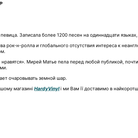
LP
я певица. Записала более 1200 песен на одиннадцати языках
ва рок-н-ролла и глобального отсутствия интереса к неанг
ом.
е нравятся». Мирей Матье пела перед любой публикой, почти
ми.
ает очаровывать земной шар.
ашому магазині
HardyVinyl
і ми Вам її доставимо в найкорот