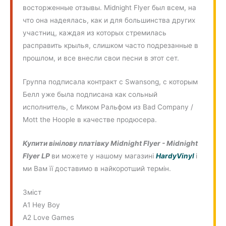
восторженные отзывы. Midnight Flyer был всем, на
что она надеялась, как и для большинства других
участниц, каждая из которых стремилась
расправить крылья, слишком часто подрезанные в
прошлом, и все внесли свои песни в этот сет.
Группа подписала контракт с Swansong, с которым
Белл уже была подписана как сольный
исполнитель, с Миком Ральфом из Bad Company /
Mott the Hoople в качестве продюсера.
Купити вінілову платівку Midnight Flyer - Midnight
Flyer LP
ви можете у нашому магазині
HardyVinyl
і
ми Вам її доставимо в найкоротший термін.
Зміст
A1 Hey Boy
A2 Love Games