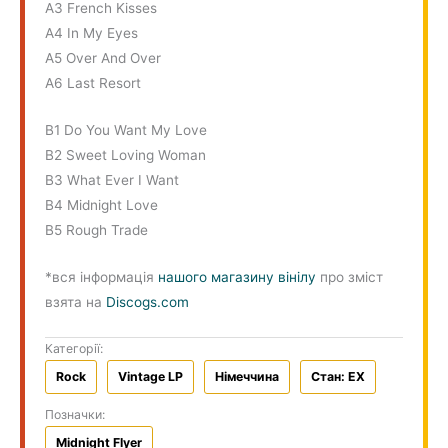
A3 French Kisses
A4 In My Eyes
A5 Over And Over
A6 Last Resort
B1 Do You Want My Love
B2 Sweet Loving Woman
B3 What Ever I Want
B4 Midnight Love
B5 Rough Trade
*вся інформація
нашого магазину вінілу
про зміст
взята на
Discogs.com
Категорії:
Rock
Vintage LP
Німеччина
Стан: EX
Позначки:
Midnight Flyer