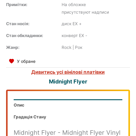
Примітки:
На обложке
присутствуют надписи
Стан носія:
диск EX
+
COMPILATION
Стан обкладинки:
конверт EX
-
Жанр:
Rock | Рок
У обране
Дивитись усі вінілові платівки
Midnight Flyer
Опис
Градація Стану
Midnight Flyer - Midnight Flyer Vinyl