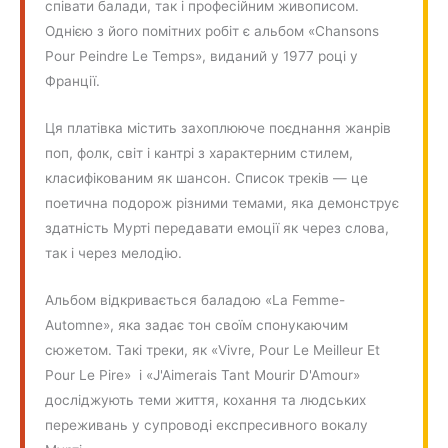
співати балади, так і професійним живописом.
Однією з його помітних робіт є альбом «Chansons
Pour Peindre Le Temps», виданий у 1977 році у
Франції.
Ця платівка містить захоплююче поєднання жанрів
поп, фолк, світ і кантрі з характерним стилем,
класифікованим як шансон. Список треків — це
поетична подорож різними темами, яка демонструє
здатність Мурті передавати емоції як через слова,
так і через мелодію.
Альбом відкривається баладою «La Femme-
Automne», яка задає тон своїм спонукаючим
сюжетом. Такі треки, як «Vivre, Pour Le Meilleur Et
Pour Le Pire» і «J'Aimerais Tant Mourir D'Amour»
досліджують теми життя, кохання та людських
переживань у супроводі експресивного вокалу