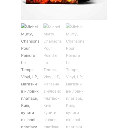
JAZZ&BLUES
POP
REGGAE
ROCK