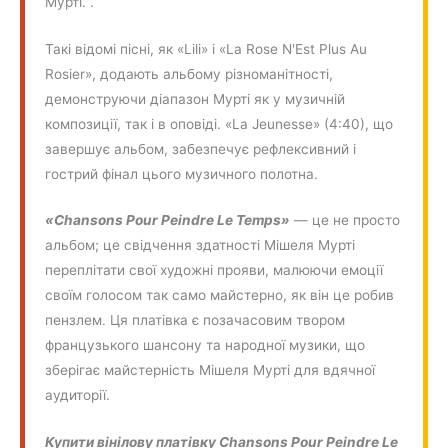
Мурті. .
Такі відомі пісні, як «Lili» і «La Rose N'Est Plus Au
Rosier», додають альбому різноманітності,
демонструючи діапазон Мурті як у музичній
композиції, так і в оповіді. «La Jeunesse» (4:40), що
завершує альбом, забезпечує рефлексивний і
гострий фінал цього музичного полотна.
«Chansons Pour Peindre Le Temps»
— це не просто
альбом; це свідчення здатності Мішеля Мурті
переплітати свої художні прояви, малюючи емоції
своїм голосом так само майстерно, як він це робив
пензлем. Ця платівка є позачасовим твором
французького шансону та народної музики, що
зберігає майстерність Мішеля Мурті для вдячної
аудиторії.
Купити вінілову платівку Chansons Pour Peindre Le