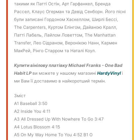
такими як Патті Остін, Арт Гарфанкел, Бренда
Рассел, Клаус Огерман та Девід Сенборн. Його пісні
були записані Гордоном Хаскеллом, Ширлі Бессі,
The Carpenters, Куртом Елінгом, Дайаною Кралл,
Патті Лабель, Лайлом Ловеттом, The Manhattan
Transfer, Лео Сідраном, Веронікою Нанн, Кармен
МакРей, Рінго Старром та Наталі Коул.
Купити вінілову платівку Michael Franks - One Bad
Habit LP
ви можете у нашому магазині
HardyVinyl
і
ми Вам її доставимо в найкоротший термін.
Зміст
A1 Baseball 3:50
A2 Inside You 4:11
A3 All Dressed Up With Nowhere To Go 3:47
A4 Lotus Blossom 4:15
A5 On My Way Home To You 4:52 B1 O