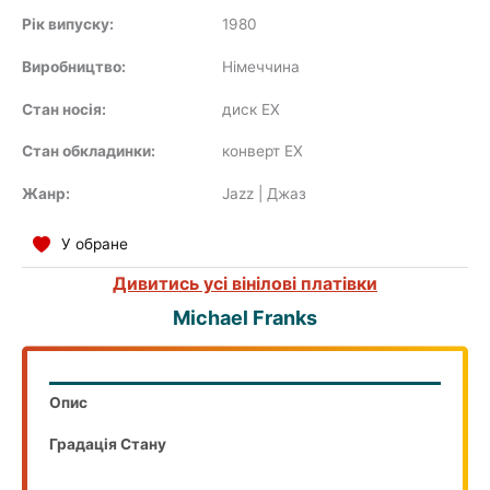
Рік випуску:
1980
Виробництво:
Німеччина
COMPILATION
Стан носія:
диск EX
Стан обкладинки:
конверт EX
Жанр:
Jazz | Джаз
У обране
Дивитись усі вінілові платівки
Michael Franks
Опис
Градація Стану