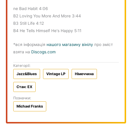
ne Bad Habit 4:06
B2 Loving You More And More 3:44
B3 Still Life 4:12
B4 He Tells Himself He's Happy 5:11
*вся інформація
нашого магазину вінілу
про зміст
взята на
Discogs.com
Категорії:
Jazz&Blues
Vintage LP
Німеччина
Стан: EX
Позначки:
Michael Franks