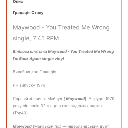
Опис
Градація Стану
Maywood - You Treated Me Wrong
single, 7'45 RPM
Вінілова платівка Maywood - You Treated Me Wrong
I'm Back Again single vinyl
Виробництво
Голандiя
Рік випуску 1979
Перший хіт-сингл Мейвуд
( Maywood
)
. У грудні 1979
року він посів 32 місце в голландських чартах
(Top40).
Maywood
(Майський ліс) — нідерландський дует,