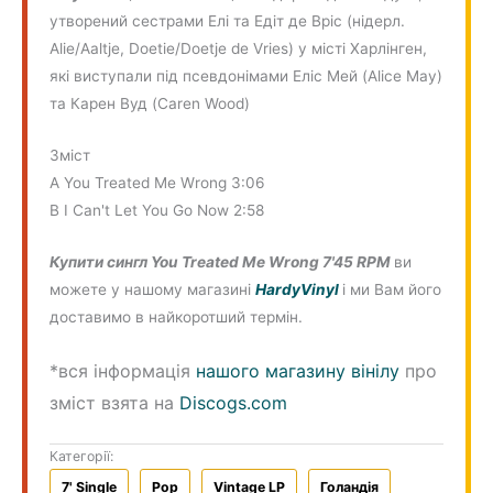
утворений сестрами Елі та Едіт де Вріс (нідерл.
Alie/Aaltje, Doetie/Doetje de Vries) у місті Харлінген,
які виступали під псевдонімами Еліс Мей (Alice May)
та Карен Вуд (Caren Wood)
Зміст
A You Treated Me Wrong 3:06
B I Can't Let You Go Now 2:58
Купити сингл You Treated Me Wrong 7'45 RPM
ви
можете у нашому магазині
HardyVinyl
і ми Вам його
доставимо в найкоротший термін.
*вся інформація
нашого магазину вінілу
про
зміст взята на
Discogs.com
Категорії:
7' Single
Pop
Vintage LP
Голандiя