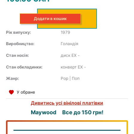
COMPILATION
Додати в кошик
Рік випуску:
1979
Виробництво:
Голандія
Стан носія:
диск EX
-
Стан обкладинки:
конверт EX
-
Жанр:
Pop | Поп
У обране
Дивитись усі вінілові платівки
Maywood
Все до 150 грн!