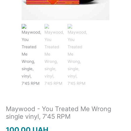
JAZZ&BLUES
POP
REGGAE
ROCK
Maywood - You Treated Me Wrong
SOUNDTRACK
single vinyl, 7'45 RPM
100.00
UAH