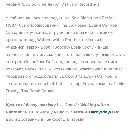
червня 1989 року на лейблі Def Jam Recordings.
У той час як його попередній альбом Bigger and Deffer
(1987) був спродюсований The LA Posse, Дуейн Саймон
був єдиним учасником групи, що залишився, готовим
працювати над Walking with a Panther, оскільки інші
учасники, такі як Боббі «Bobcat» Ервінг, хотіли вища
зарплата після усвідомлення того, наскільки успішним став
попередній альбом. Def Jam, однак, відмовився змінити
контракт, через що L.A. Posse пішов. Walking with a Panther
переважно спродюсували LL Cool J та Дуейн Саймон, а
також продюсували Rick Rubin та виробничу команду Public
Enemy, The Bomb Squad.
Купити вінілову платівку
L.L. Cool J - Walking with a
Panther LP
ви можете у нашому магазині
HardyVinyl
і ми
Вам її доставимо в найкоротший термін.