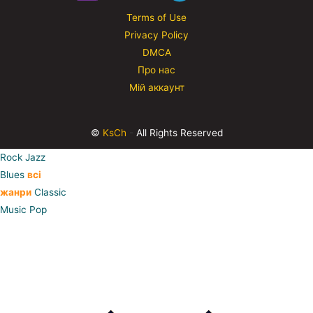
Terms of Use
Privacy Policy
DMCA
Про нас
Мій аккаунт
©
KsCh
-
All Rights Reserved
Rock
Jazz
Blues
всі
жанри
Classic
Music
Pop