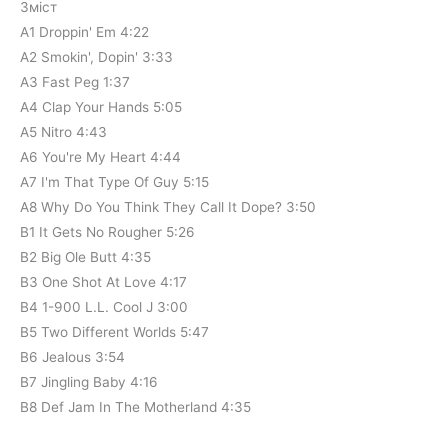
Зміст
A1 Droppin' Em 4:22
A2 Smokin', Dopin' 3:33
A3 Fast Peg 1:37
A4 Clap Your Hands 5:05
A5 Nitro 4:43
A6 You're My Heart 4:44
A7 I'm That Type Of Guy 5:15
A8 Why Do You Think They Call It Dope? 3:50
B1 It Gets No Rougher 5:26
B2 Big Ole Butt 4:35
B3 One Shot At Love 4:17
B4 1-900 L.L. Cool J 3:00
B5 Two Different Worlds 5:47
B6 Jealous 3:54
B7 Jingling Baby 4:16
B8 Def Jam In The Motherland 4:35