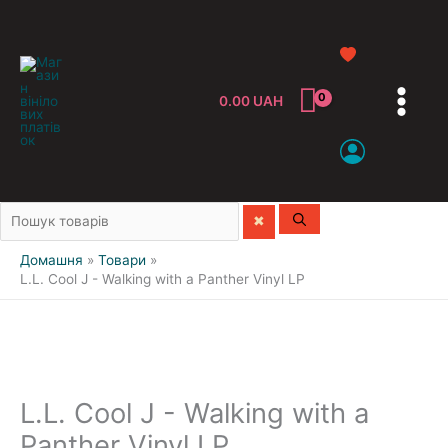
0.00
UAH
Усі жанри
Домашня
Товари
Classic
L.L. Cool J - Walking with a Panther Vinyl LP
Jazz&Blues
Pop
Reggae
Rock
L.L. Cool J - Walking with a
Soundtrack
Compilation
Panther Vinyl LP