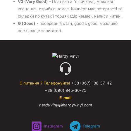
VG (Very Good)
- Платівка з "пісочком", можливі
клацання, стрибків немає. Конверт має потертості та
складки по кутах і торцях (дір немає), написи читані.
G (Good)
- посередній стан, good є good, можливо
все (краще запитати!).
Є питання ? Телефонуйте!
+38 (067) 188-37-42
+38 (096) 845-60-75
E-mail
hardyvinyl@hardyvinyl.com
Instagram
Telegram