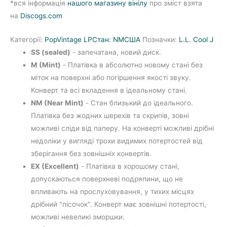
*вся інформація
нашого магазину вінілу
про зміст взята
на
Discogs.com
Категорії:
Pop
Vintage LP
Стан: NM
США
Позначки:
L.L. Cool J
SS (sealed)
- запечатана, новий диск.
M (Mint)
- Платівка в абсолютно новому стані без
міток на поверхні або погіршення якості звуку.
Конверт та всі вкладення в ідеальному стані.
NM (Near Mint)
- Стан близький до ідеального.
Платівка без жодних шерехів та скрипів, зовні
можливі сліди від паперу. На конверті можливі дрібні
недоліки у вигляді трохи видимих потертостей від
зберігання без зовнішніх конвертів.
EX (Excellent)
- Платівка в хорошому стані,
допускаються поверхневі подряпини, що не
впливають на прослуховування, у тихих місцях
дрібний "пісочок". Конверт має зовнішні потертості,
можливі невеликі зморшки.