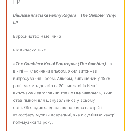
LP
Вінілова платівка Kenny Rogers – The Gambler Vinyl
LP
Виробництво Німеччина
Рік випуску 1978
«The Gambler» Кенні Роджерса (The Gambler)
на
вінілі — класичний альбом, який витримав
випробування часом. Альбом, випущений у 1978
році, містить деякі з найбільших хітів Кенні,
включаючи заголовний трек
«The Gambler»
, який
став гімном для шанувальників у всьому
світі. Обкладинка ідеально передає настрій і
атмосферу музики всередині, яка є сумішшю кантрі,
поп-музики та року.