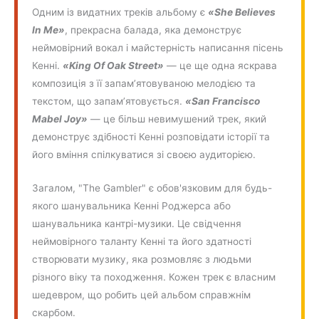
Одним із видатних треків альбому є
«She Believes
In Me»
, прекрасна балада, яка демонструє
неймовірний вокал і майстерність написання пісень
Кенні.
«King Of Oak Street»
— це ще одна яскрава
композиція з її запам’ятовуваною мелодією та
текстом, що запам’ятовується.
«San Francisco
Mabel Joy»
— це більш невимушений трек, який
демонструє здібності Кенні розповідати історії та
його вміння спілкуватися зі своєю аудиторією.
Загалом, "The Gambler" є обов'язковим для будь-
якого шанувальника Кенні Роджерса або
шанувальника кантрі-музики. Це свідчення
неймовірного таланту Кенні та його здатності
створювати музику, яка розмовляє з людьми
різного віку та походження. Кожен трек є власним
шедевром, що робить цей альбом справжнім
скарбом.