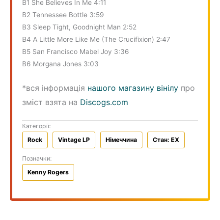
B1 She Believes In Me 4:11
B2 Tennessee Bottle 3:59
B3 Sleep Tight, Goodnight Man 2:52
B4 A Little More Like Me (The Crucifixion) 2:47
B5 San Francisco Mabel Joy 3:36
B6 Morgana Jones 3:03
*вся інформація
нашого магазину вінілу
про
зміст взята на
Discogs.com
Категорії:
Rock
Vintage LP
Німеччина
Стан: EX
Позначки:
Kenny Rogers