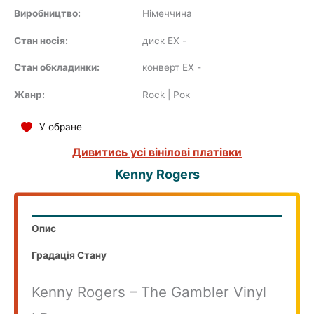
SOUNDTRACK
Виробництво:
Німеччина
Стан носія:
диск EX
-
Стан обкладинки:
конверт EX
-
COMPILATION
Жанр:
Rock | Рок
У обране
Дивитись усі вінілові платівки
Kenny Rogers
Опис
Градація Стану
Kenny Rogers – The Gambler Vinyl