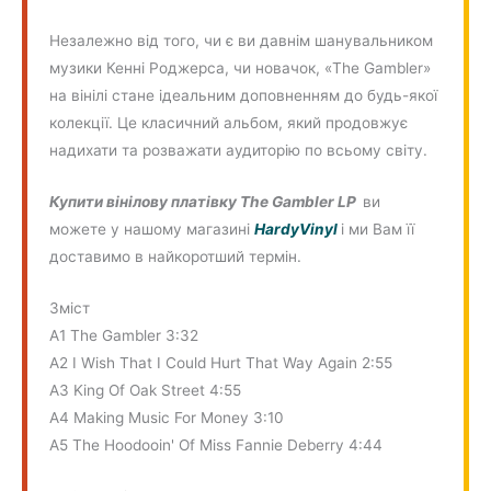
Незалежно від того, чи є ви давнім шанувальником
музики Кенні Роджерса, чи новачок, «The Gambler»
на вінілі стане ідеальним доповненням до будь-якої
колекції. Це класичний альбом, який продовжує
надихати та розважати аудиторію по всьому світу.
Купити вінілову платівку The Gambler LP
ви
можете у нашому магазині
HardyVinyl
і ми Вам її
доставимо в найкоротший термін.
Зміст
A1 The Gambler 3:32
A2 I Wish That I Could Hurt That Way Again 2:55
A3 King Of Oak Street 4:55
A4 Making Music For Money 3:10
A5 The Hoodooin' Of Miss Fannie Deberry 4:44