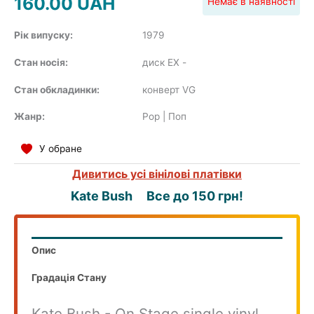
160.00
UAH
Немає в наявності
Рік випуску:
1979
Стан носія:
диск EX
-
COMPILATION
Стан обкладинки:
конверт VG
Жанр:
Pop | Поп
У обране
Дивитись усі вінілові платівки
Kate Bush
Все до 150 грн!
Опис
Градація Стану
Kate Bush - On Stage single vinyl,