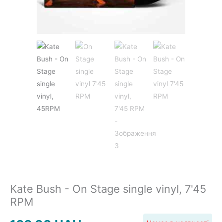
JAZZ&BLUES
POP
REGGAE
ROCK
Kate Bush - On Stage single vinyl, 7'45
RPM
SOUNDTRACK