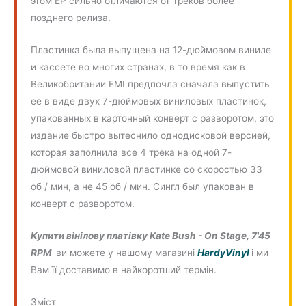
этом EP сильно отличаются от треков более
позднего релиза.
Пластинка была выпущена на 12-дюймовом виниле
и кассете во многих странах, в то время как в
Великобритании EMI предпочла сначала выпустить
ее в виде двух 7-дюймовых виниловых пластинок,
упакованных в картонный конверт с разворотом, это
издание быстро вытеснило однодисковой версией,
которая заполнила все 4 трека на одной 7-
дюймовой виниловой пластинке со скоростью 33
об / мин, а не 45 об / мин. Сингл был упакован в
конверт с разворотом.
Купити вінілову платівку Kate Bush - On Stage, 7'45
RPM
ви можете у нашому магазині
HardyVinyl
і ми
Вам її доставимо в найкоротший термін.
Зміст