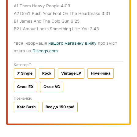
A1 Them Heavy People 4:09
A2 Don't Push Your Foot On The Heartbrake 3:31
B1 James And The Cold Gun 6:25
B2 L'Amour Looks Something Like You 2:43
*вся інформація
нашого магазину вінілу
про зміст
взята на
Discogs.com
Категорії:
7' Single
Rock
Vintage LP
Німеччина
Стан: EX
Стан: VG
Позначки:
Kate Bush
Все до 150 грн!