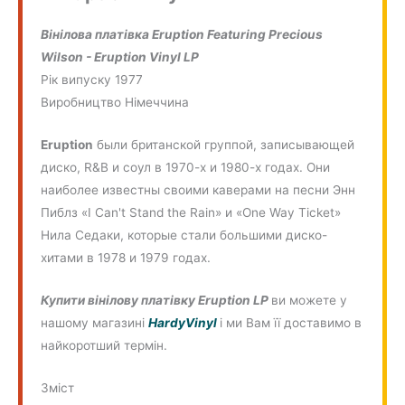
Вінілова платівка Eruption Featuring Precious
Wilson - Eruption Vinyl LP
Рік випуску 1977
Виробництво Німеччина
Eruption
были британской группой, записывающей
диско, R&B и соул в 1970-х и 1980-х годах. Они
наиболее известны своими каверами на песни Энн
Пиблз «I Can't Stand the Rain» и «One Way Ticket»
Нила Седаки, которые стали большими диско-
хитами в 1978 и 1979 годах.
Купити вінілову платівку Eruption
LP
ви можете у
нашому магазині
HardyVinyl
і ми Вам її доставимо в
найкоротший термін.
Зміст