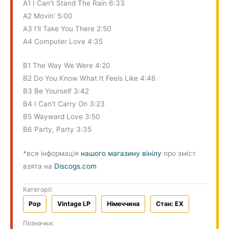
A1 I Can't Stand The Rain 6:33
A2 Movin' 5:00
A3 I'll Take You There 2:50
A4 Computer Love 4:35
B1 The Way We Were 4:20
B2 Do You Know What It Feels Like 4:46
B3 Be Yourself 3:42
B4 I Can't Carry On 3:23
B5 Wayward Love 3:50
B6 Party, Party 3:35
*вся інформація
нашого магазину вінілу
про зміст
взята на
Discogs.com
Категорії:
Pop
Vintage LP
Німеччина
Стан: EX
Позначки: