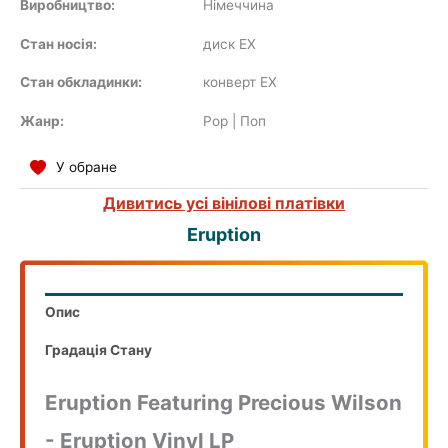
Виробництво:
Нiмеччина
Стан носія:
диск EX
COMPILATION
Стан обкладинки:
конверт EX
Жанр:
Pop | Поп
У обране
Дивитись усі вінілові платівки
Eruption
Опис
Градація Стану
Eruption Featuring Precious Wilson
- Eruption Vinyl LP