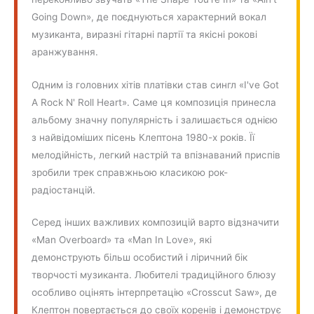
Going Down», де поєднуються характерний вокал
музиканта, виразні гітарні партії та якісні рокові
аранжування.
Одним із головних хітів платівки став сингл «I've Got
A Rock N' Roll Heart». Саме ця композиція принесла
альбому значну популярність і залишається однією
з найвідоміших пісень Клептона 1980-х років. Її
мелодійність, легкий настрій та впізнаваний приспів
зробили трек справжньою класикою рок-
радіостанцій.
Серед інших важливих композицій варто відзначити
«Man Overboard» та «Man In Love», які
демонструють більш особистий і ліричний бік
творчості музиканта. Любителі традиційного блюзу
особливо оцінять інтерпретацію «Crosscut Saw», де
Клептон повертається до своїх коренів і демонструє