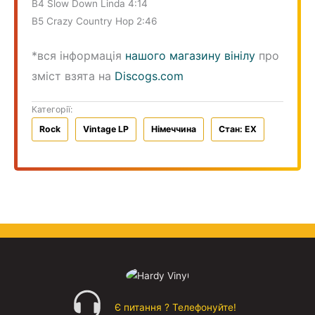
B4 Slow Down Linda 4:14
B5 Crazy Country Hop 2:46
*вся інформація
нашого магазину вінілу
про
зміст взята на
Discogs.com
Категорії:
Rock
Vintage LP
Німеччина
Стан: EX
Є питання ? Телефонуйте!