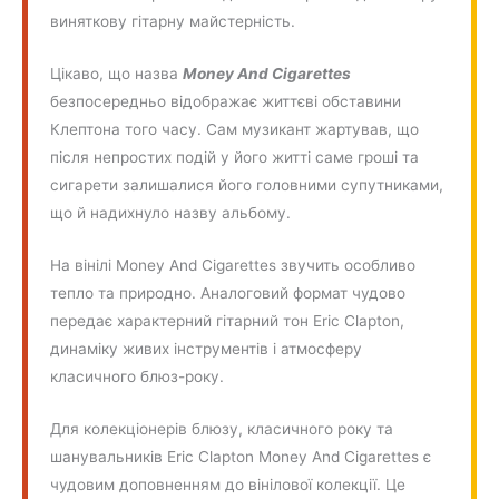
виняткову гітарну майстерність.
Цікаво, що назва
Money And Cigarettes
безпосередньо відображає життєві обставини
Клептона того часу. Сам музикант жартував, що
після непростих подій у його житті саме гроші та
сигарети залишалися його головними супутниками,
що й надихнуло назву альбому.
На вінілі Money And Cigarettes звучить особливо
тепло та природно. Аналоговий формат чудово
передає характерний гітарний тон Eric Clapton,
динаміку живих інструментів і атмосферу
класичного блюз-року.
Для колекціонерів блюзу, класичного року та
шанувальників Eric Clapton Money And Cigarettes є
чудовим доповненням до вінілової колекції. Це