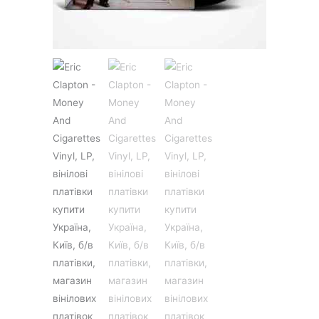
JAZZ&BLUES
POP
REGGAE
ROCK