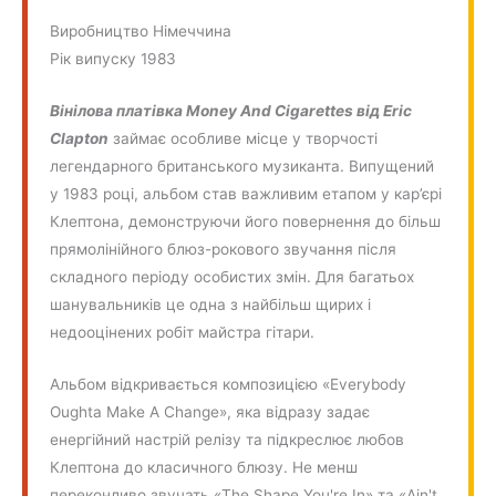
Виробництво
Німеччина
Рік випуску 1983
Вінілова платівка Money And Cigarettes від Eric
Clapton
займає особливе місце у творчості
легендарного британського музиканта. Випущений
у 1983 році, альбом став важливим етапом у кар’єрі
Клептона, демонструючи його повернення до більш
прямолінійного блюз-рокового звучання після
складного періоду особистих змін. Для багатьох
шанувальників це одна з найбільш щирих і
недооцінених робіт майстра гітари.
Альбом відкривається композицією «Everybody
Oughta Make A Change», яка відразу задає
енергійний настрій релізу та підкреслює любов
Клептона до класичного блюзу. Не менш
переконливо звучать «The Shape You're In» та «Ain't