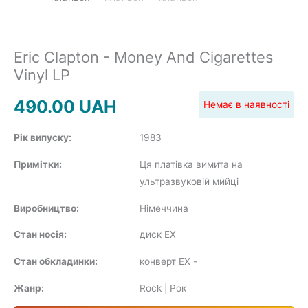
SOUNDTRACK
Eric Clapton - Money And Cigarettes
Vinyl LP
490.00
UAH
Немає в наявності
COMPILATION
Рік випуску:
1983
Примітки:
Ця платівка вимита на
ультразвуковій мийці
Виробництво:
Німеччина
Стан носія:
диск EX
Стан обкладинки:
конверт EX
-
Жанр:
Rock | Рок