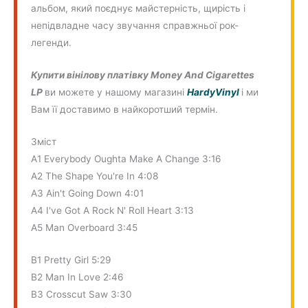
альбом, який поєднує майстерність, щирість і
непідвладне часу звучання справжньої рок-
легенди.
Купити вінілову платівку Money And Cigarettes
LP
ви можете у нашому магазині
HardyVinyl
і ми
Вам її доставимо в найкоротший термін.
Зміст
A1 Everybody Oughta Make A Change 3:16
A2 The Shape You're In 4:08
A3 Ain't Going Down 4:01
A4 I've Got A Rock N' Roll Heart 3:13
A5 Man Overboard 3:45
B1 Pretty Girl 5:29
B2 Man In Love 2:46
B3 Crosscut Saw 3:30