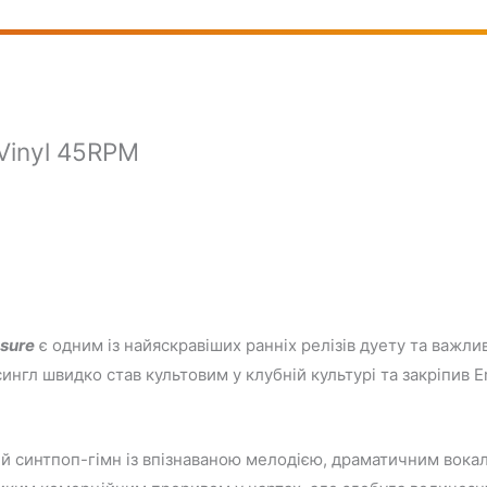
 Vinyl 45RPM
asure
є одним із найяскравіших ранніх релізів дуету та важл
ингл швидко став культовим у клубній культурі та закріпив E
ий синтпоп-гімн із впізнаваною мелодією, драматичним вок