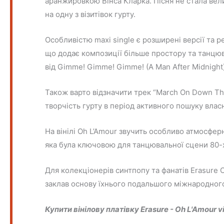
аранжировкою Вінса Кларка. Пісня не стала вел
на одну з візитівок гурту.
Особливістю maxi single є розширені версії та р
що додає композиції більше простору та танцюв
від Gimme! Gimme! Gimme! (A Man After Midnight
Також варто відзначити трек “March On Down Th
творчість гурту в період активного пошуку власн
На вінілі Oh L’Amour звучить особливо атмосфер
яка була ключовою для танцювальної сцени 80-
Для колекціонерів синтпопу та фанатів Erasure O
заклав основу їхнього подальшого міжнародного
Купити вінілову платівку Erasure - Oh L'Amour
v