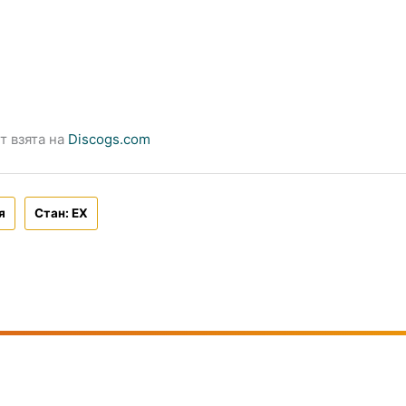
т взята на
Discogs.com
я
Стан: EX