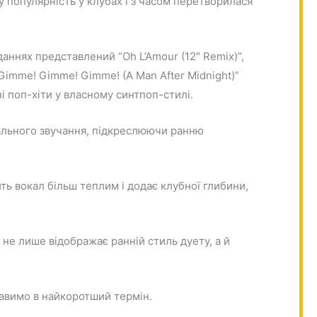
 популярність у клубах і з часом перетворилася
даннях представлений “Oh L’Amour (12″ Remix)”,
Gimme! Gimme! Gimme! (A Man After Midnight)”
і поп-хіти у власному синтпоп-стилі.
тального звучання, підкреслюючи ранню
ть вокал більш теплим і додає клубної глибини,
й не лише відображає ранній стиль дуету, а й
ставимо в найкоротший термін.