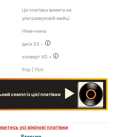
Ця платівка вимита на
ультразвуковій мийці
Німеччина
диск EX
-
конверт VG
+
Pop | Поп
▶
ний семпл із цієї платівки
витись усі вінілові платівки
Erasure