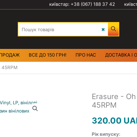
київстар: +38 (067) 188 37 42
київс
ПРОДАЖ
ВСЕ ДО 150 ГРН!
ПРО НАС
ДОСТАВКА І 
yl 45RPM
Erasure - Oh
45RPM
320.00
UA
Рік випуску: