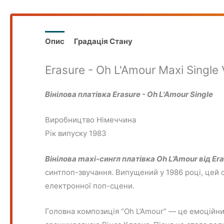
Опис
Градація Стану
Erasure - Oh L'Amour Maxi Single
Вінілова платівка Erasure - Oh L'Amour Single
Виробництво Німеччина
Рік випуску 1983
Вінілова maxi-сингл платівка Oh L’Amour від Er
синтпоп-звучання. Випущений у 1986 році, цей с
електронної поп-сцени.
Головна композиція “Oh L’Amour” — це емоційн