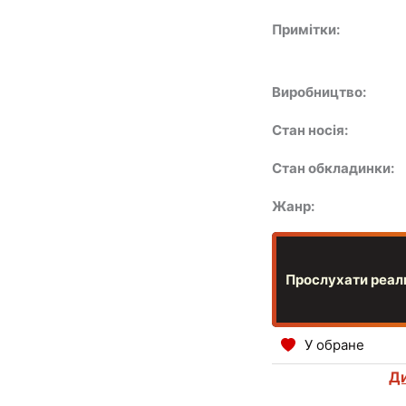
Примітки:
Виробництво:
Стан носія:
Стан обкладинки:
Жанр:
Прослухати реаль
У обране
Ди