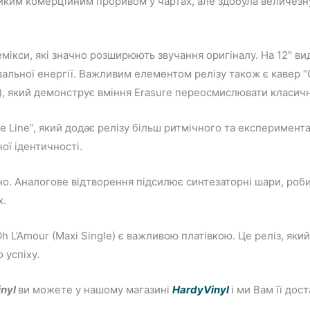
иким комерційним проривом у чартах, але здобула величезну
емікси, які значно розширюють звучання оригіналу. На 12" ви
альної енергії. Важливим елементом релізу також є кавер “
), який демонструє вміння Erasure переосмислювати класичн
e Line”, який додає релізу більш ритмічного та експеримен
ої ідентичності.
но. Аналогове відтворення підсилює синтезаторні шари, роби
х.
h L’Amour (Maxi Single) є важливою платівкою. Це реліз, яки
 успіху.
inyl
ви можете у нашому магазині
HardyVinyl
і ми Вам її до