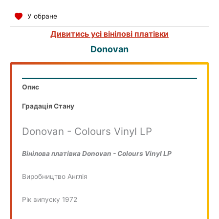
COMPILATION
У обране
Дивитись усі вінілові платівки
Donovan
Опис
Градація Стану
Donovan - Colours Vinyl LP
Вінілова платівка Donovan - Colours Vinyl LP
Виробництво Англія
Рік випуску 1972