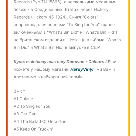
Records (Pye 7N 15866), а несколькими месяцами
позже - в Соединенных Штатах. через Hickory
Records (Hickory 45-1324). Сингл "Colors"
сопровождался песнями "To Sing for You" (ранее
включенными в "What's Bin Did" и "What's Bin Hid")
на британском издании и "Josie" (с альбома "What's
Bin Did" и What's Bin Hid) в выпуске в США.
Купити вінілову платівку
Donovan - Colours LP
ви
можете у нашому магазині
HardyVinyl
і ми Вам її
доставимо в найкоротший термін.
Зміст
A1 Colours
A2 To Sing For You
A3 Car Car
A4 The Ballad Of Geraldine
A5 Keep On Truckin'