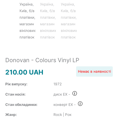
POP
REGGAE
Donovan - Colours Vinyl LP
210.00
UAH
ROCK
Немає в наявності
Рік випуску:
1972
Стан носія:
диск EX
-
SOUNDTRACK
Стан обкладинки:
конверт EX
-
Жанр:
Rock | Рок