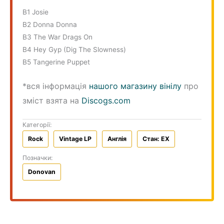
B1 Josie
B2 Donna Donna
B3 The War Drags On
B4 Hey Gyp (Dig The Slowness)
B5 Tangerine Puppet
*вся інформація
нашого магазину вінілу
про
зміст взята на
Discogs.com
Категорії:
Rock
Vintage LP
Англiя
Стан: EX
Позначки:
Donovan