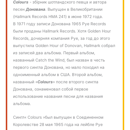
Colours
- збірник шотландского певца и автора
песен
Донована
. Выпущен в Великобритании
(Hallmark Records HMA 241) в июне 1972 года.
В 1971 году записи Донована 1965 Pye Records
были проданы Hallmark Records. Хотя Golden Hour
Records, дочерняя компания Pye, за год до этого
выпустила Golden Hour of Donovan, Hallmark собрал
из записей два альбома. Первый альбом,
названный Catch the Wind, был назван в честь
первого сингла Донована, но мало походил на
одноименный альбом в США. Второй альбом,
названный «
Colours
» после второго сингла
Донована, ознаменовал собой первое
использование названия песни для названия
альбома.
Сингл« Colours »был выпущен в Соединенном
Королевстве 28 мая 1965 года на лейбле Pye