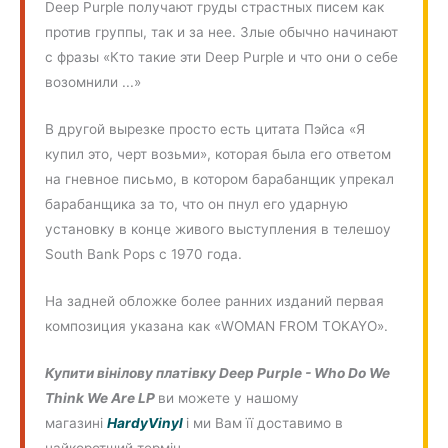
Deep Purple получают груды страстных писем как
против группы, так и за нее. Злые обычно начинают
с фразы «Кто такие эти Deep Purple и что они о себе
возомнили ...»
В другой вырезке просто есть цитата Пэйса «Я
купил это, черт возьми», которая была его ответом
на гневное письмо, в котором барабанщик упрекал
барабанщика за то, что он пнул его ударную
установку в конце живого выступления в телешоу
South Bank Pops с 1970 года.
На задней обложке более ранних изданий первая
композиция указана как «WOMAN FROM TOKAYO».
Купити вінілову платівку
Deep Purple - Who Do We
Think We Are LP
ви можете у нашому
магазині
HardyVinyl
і ми Вам її доставимо в