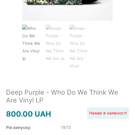
JAZZ&BLUES
POP
REGGAE
Deep Purple - Who Do We Think We
ROCK
Are Vinyl LP
800.00
UAH
Немає в наявності
Рік випуску:
1973