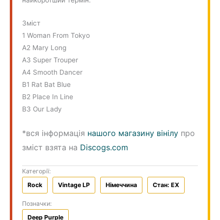
найкоротший термін.
Зміст
1 Woman From Tokyo
A2 Mary Long
A3 Super Trouper
A4 Smooth Dancer
B1 Rat Bat Blue
B2 Place In Line
B3 Our Lady
*вся інформація
нашого магазину вінілу
про
зміст взята на
Discogs.com
Категорії:
Rock
Vintage LP
Німеччина
Стан: EX
Позначки:
Deep Purple