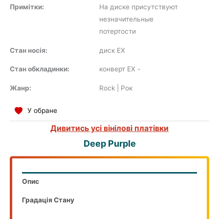
Примітки:
На диске присутствуют
SOUNDTRACK
незначительные
потертости
Стан носія:
диск EX
COMPILATION
Стан обкладинки:
конверт EX
-
Жанр:
Rock | Рок
У обране
Дивитись усі вінілові платівки
Deep Purple
Опис
Градація Стану