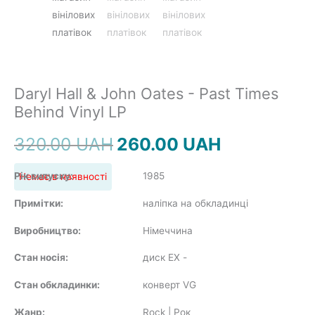
SOUNDTRACK
Daryl Hall & John Oates ‎- Past Times
COMPILATION
Behind Vinyl LP
Оригінальна
Поточна
320.00
UAH
260.00
UAH
ціна:
ціна:
Рік випуску:
1985
Немає в наявності
320.00 UAH.
260.00 UAH.
Примітки:
наліпка на обкладинці
Виробництво:
Німеччина
Стан носія:
диск EX
-
Стан обкладинки:
конверт VG
Жанр:
Rock | Рок