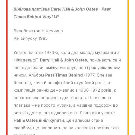
Вінілова платівка Daryl Hall & John Oates ‎- Past
Times Behind Vinyl LP
Виробництво Німеччина
Рік випуску 1985
Уявіть початок 1970-х, коли два молоді музиканти з
Філадельфії,
Daryl Hall & John Oates
, починають свій
шлях до слави, змішуючи соул, поп і рок унікальним
чином. Альбом
Past Times Behind
(1977, Chelsea
Records), хоча й не офіційний студійний реліз, а
компіляція ранніх демо-записів 1968–1972 років, є
справжньою перлиною для фанатів. Ця вінілова
платівка – не просто музика, а чарівна подорож до
витоків дуету, що підкорив світ. Якщо ви шукаєте
Hall & Oates вініл купити
, цей альбом стане
скарбом, що наповнить вашу колекцію ностальгією