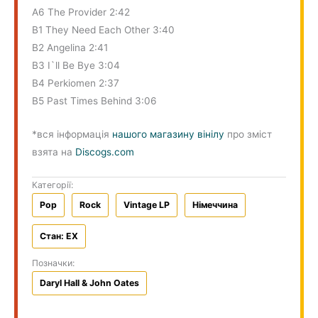
A6 The Provider 2:42
B1 They Need Each Other 3:40
B2 Angelina 2:41
B3 I`ll Be Bye 3:04
B4 Perkiomen 2:37
B5 Past Times Behind 3:06
*вся інформація
нашого магазину вінілу
про зміст
взята на
Discogs.com
Категорії:
Pop
Rock
Vintage LP
Німеччина
Стан: EX
Позначки:
Daryl Hall & John Oates