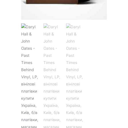
JAZZ&BLUES
POP
REGGAE
ROCK