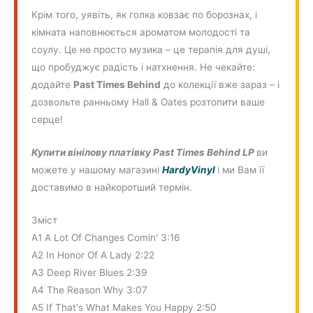
Крім того, уявіть, як голка ковзає по борознах, і
кімната наповнюється ароматом молодості та
соулу. Це не просто музика – це терапія для душі,
що пробуджує радість і натхнення. Не чекайте:
додайте
Past Times Behind
до колекції вже зараз – і
дозвольте ранньому Hall & Oates розтопити ваше
серце!
Купити вінілову платівку
Past Times Behind LP
ви
можете у нашому магазині
HardyVinyl
і ми Вам її
доставимо в найкоротший термін.
Зміст
A1 A Lot Of Changes Comin' 3:16
A2 In Honor Of A Lady 2:22
A3 Deep River Blues 2:39
A4 The Reason Why 3:07
A5 If That's What Makes You Happy 2:50