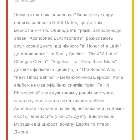
та теплом!
Чому ця платівка зачаровує? Вона фіксує сиру
енергію раннього Hall & Oates, ще до їхніх
мейнстрим-хітів. Одинадцять треків, записаних до
слави "Abandoned Luncheonette", розкривають
соул-корені дуету: від ніжного "In Honor of a Lady"
до драйвового "I'm Really Smokin'". Пісні "A Lot of
Changes Comin'", "Angelina" та "Deep River Blues"
дихають фолковою щирістю, а "The Reason Why" і
"Past Times Behind" – меланхолійним шармом. Хоча
альбом не мав офіційних синглів, трек "Fall in
Philadelphia" став культовим у ранніх виступах,
зачаровуючи фанатів автентичним вайбом.
Аналогове звучання на вінілі, незважаючи на демо-
якість, переносить у юність дуету, викликаючи
мурашки від щирості вокалу Деріла та гітари
Джона.