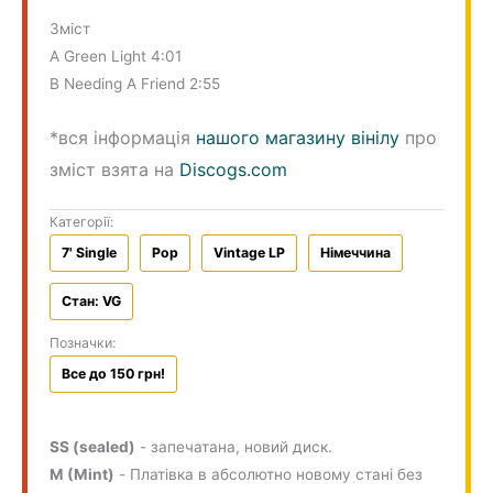
Зміст
A Green Light 4:01
B Needing A Friend 2:55
*вся інформація
нашого магазину вінілу
про
зміст взята на
Discogs.com
Категорії:
7' Single
Pop
Vintage LP
Німеччина
Стан: VG
Позначки:
Все до 150 грн!
SS (sealed)
- запечатана, новий диск.
M (Mint)
- Платівка в абсолютно новому стані без