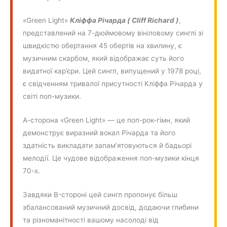
«Green Light»
Кліффа Річарда ( Cliff Richard )
,
представлений на 7-дюймовому вініловому синглі зі
швидкістю обертання 45 обертів на хвилину, є
музичним скарбом, який відображає суть його
видатної кар’єри. Цей сингл, випущений у 1978 році,
є свідченням тривалої присутності Кліффа Річарда у
світі поп-музики.
А-сторона «Green Light» — це поп-рок-гімн, який
демонструє виразний вокал Річарда та його
здатність викладати запам’ятовуються й бадьорі
мелодії. Це чудове відображення поп-музики кінця
70-х.
Завдяки B-стороні цей сингл пропонує більш
збалансований музичний досвід, додаючи глибини
та різноманітності вашому насолоді від