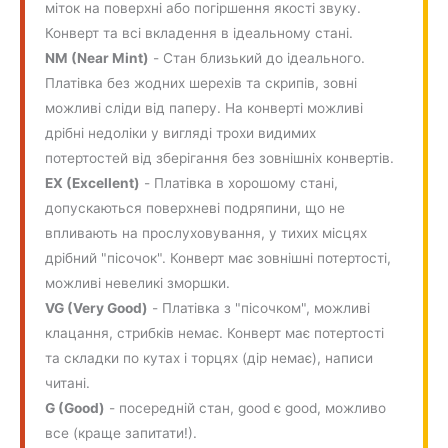
міток на поверхні або погіршення якості звуку.
Конверт та всі вкладення в ідеальному стані.
NM (Near Mint)
- Стан близький до ідеального.
Платівка без жодних шерехів та скрипів, зовні
можливі сліди від паперу. На конверті можливі
дрібні недоліки у вигляді трохи видимих
потертостей від зберігання без зовнішніх конвертів.
EX (Excellent)
- Платівка в хорошому стані,
допускаються поверхневі подряпини, що не
впливають на прослуховування, у тихих місцях
дрібний "пісочок". Конверт має зовнішні потертості,
можливі невеликі зморшки.
VG (Very Good)
- Платівка з "пісочком", можливі
клацання, стрибків немає. Конверт має потертості
та складки по кутах і торцях (дір немає), написи
читані.
G (Good)
- посередній стан, good є good, можливо
все (краще запитати!).