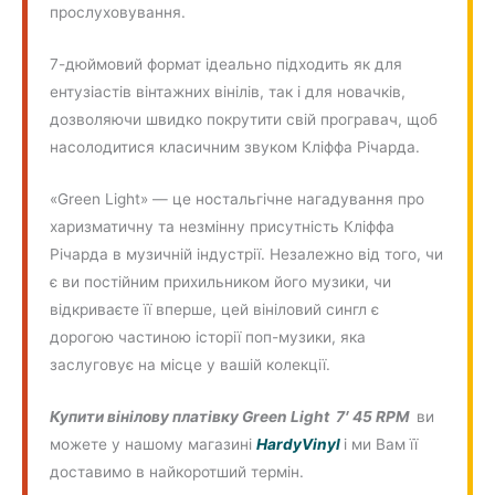
прослуховування.
7-дюймовий формат ідеально підходить як для
ентузіастів вінтажних вінілів, так і для новачків,
дозволяючи швидко покрутити свій програвач, щоб
насолодитися класичним звуком Кліффа Річарда.
«Green Light» — це ностальгічне нагадування про
харизматичну та незмінну присутність Кліффа
Річарда в музичній індустрії. Незалежно від того, чи
є ви постійним прихильником його музики, чи
відкриваєте її вперше, цей вініловий сингл є
дорогою частиною історії поп-музики, яка
заслуговує на місце у вашій колекції.
Купити вінілову платівку Green Light 7′ 45 RPM
ви
можете у нашому магазині
HardyVinyl
і ми Вам її
доставимо в найкоротший термін.