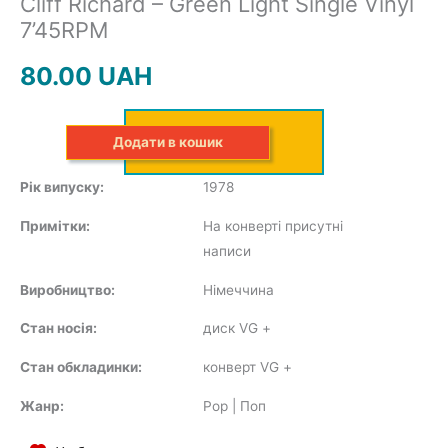
Cliff Richard – Green Light Single Vinyl
JAZZ&BLUES
7’45RPM
80.00
UAH
Додати в кошик
POP
Рік випуску:
1978
Примітки:
На конверті присутні
REGGAE
написи
Виробництво:
Німеччина
Стан носія:
диск VG
+
ROCK
Стан обкладинки:
конверт VG
+
Жанр:
Pop | Поп
SOUNDTRACK