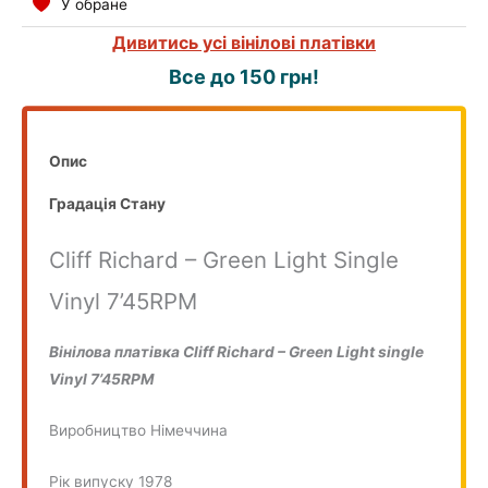
У обране
Дивитись усі вінілові платівки
Все до 150 грн!
COMPILATION
Опис
Градація Стану
Cliff Richard – Green Light Single
Vinyl 7’45RPM
Вінілова платівка Cliff Richard – Green Light single
Vinyl 7’45RPM
Виробництво Німеччина
Рік випуску 1978