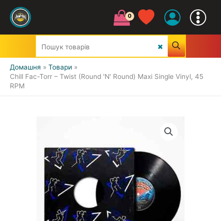
Домашня
Товари
Chill Fac-Torr – Twist (Round 'N' Round) Maxi Single Vinyl, 45
RPM
УСІ ЖАНРИ
CLASSIC
JAZZ&BLUES