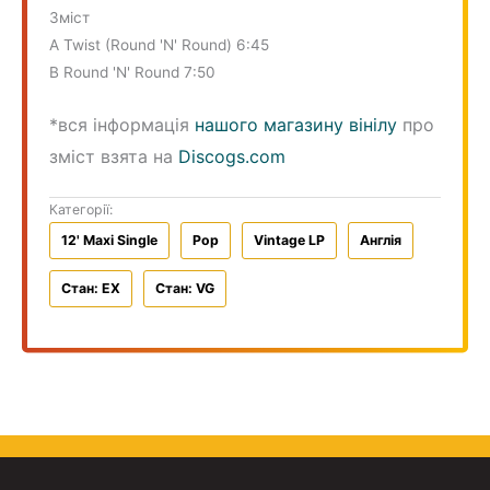
Зміст
A Twist (Round 'N' Round) 6:45
B Round 'N' Round 7:50
*вся інформація
нашого магазину вінілу
про
зміст взята на
Discogs.com
Категорії:
12' Maxi Single
Pop
Vintage LP
Англiя
Стан: EX
Стан: VG