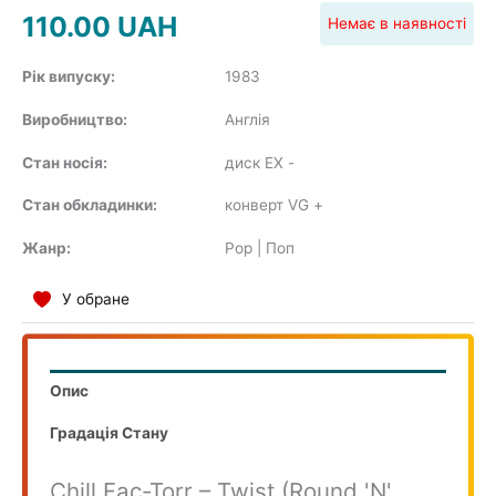
110.00
UAH
Немає в наявності
COMPILATION
Рік випуску:
1983
Виробництво:
Англiя
Стан носія:
диск EX
-
Стан обкладинки:
конверт VG
+
Жанр:
Pop | Поп
У обране
Опис
Градація Стану
Chill Fac-Torr – Twist (Round 'N'