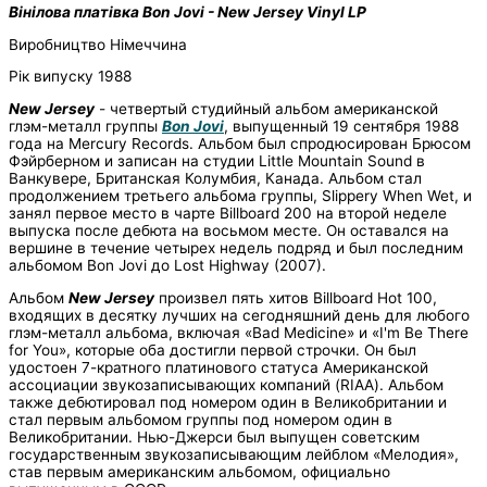
Вінілова платівка Bon Jovi - New Jersey Vinyl LP
Виробництво Німеччина
Рік випуску 1988
New Jersey
- четвертый студийный альбом американской
глэм-металл группы
Bon Jovi
, выпущенный 19 сентября 1988
года на Mercury Records. Альбом был спродюсирован Брюсом
Фэйрберном и записан на студии Little Mountain Sound в
Ванкувере, Британская Колумбия, Канада. Альбом стал
продолжением третьего альбома группы, Slippery When Wet, и
занял первое место в чарте Billboard 200 на второй неделе
выпуска после дебюта на восьмом месте. Он оставался на
вершине в течение четырех недель подряд и был последним
альбомом Bon Jovi до Lost Highway (2007).
Альбом
New Jersey
произвел пять хитов Billboard Hot 100,
входящих в десятку лучших на сегодняшний день для любого
глэм-металл альбома, включая «Bad Medicine» и «I'm Be There
for You», которые оба достигли первой строчки. Он был
удостоен 7-кратного платинового статуса Американской
ассоциации звукозаписывающих компаний (RIAA). Альбом
также дебютировал под номером один в Великобритании и
стал первым альбомом группы под номером один в
Великобритании. Нью-Джерси был выпущен советским
государственным звукозаписывающим лейблом «Мелодия»,
став первым американским альбомом, официально