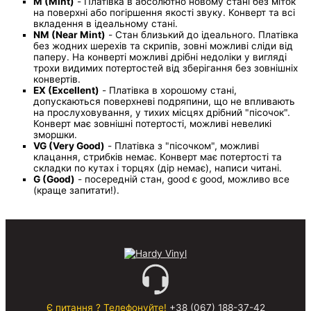
M (Mint)
- Платівка в абсолютно новому стані без міток
на поверхні або погіршення якості звуку. Конверт та всі
вкладення в ідеальному стані.
NM (Near Mint)
- Стан близький до ідеального. Платівка
без жодних шерехів та скрипів, зовні можливі сліди від
паперу. На конверті можливі дрібні недоліки у вигляді
трохи видимих потертостей від зберігання без зовнішніх
конвертів.
EX (Excellent)
- Платівка в хорошому стані,
допускаються поверхневі подряпини, що не впливають
на прослуховування, у тихих місцях дрібний "пісочок".
Конверт має зовнішні потертості, можливі невеликі
зморшки.
VG (Very Good)
- Платівка з "пісочком", можливі
клацання, стрибків немає. Конверт має потертості та
складки по кутах і торцях (дір немає), написи читані.
G (Good)
- посередній стан, good є good, можливо все
(краще запитати!).
Є питання ? Телефонуйте!
+38 (067) 188-37-42