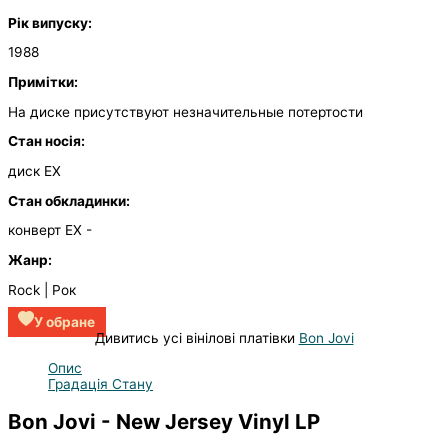
Рік випуску:
1988
Примітки:
На диске присутствуют незначительные потертости
Стан носія:
диск EX
Стан обкладинки:
конверт EX
-
Жанр:
Rock | Рок
У обране
Дивитись усі вінілові платівки
Bon Jovi
Опис
Градація Стану
Bon Jovi - New Jersey Vinyl LP