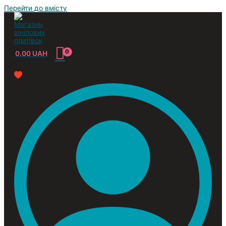
Перейти до вмісту
0.00
UAH
Усі жанри
Classic
Jazz&Blues
Pop
Reggae
Rock
Soundtrack
Compilation