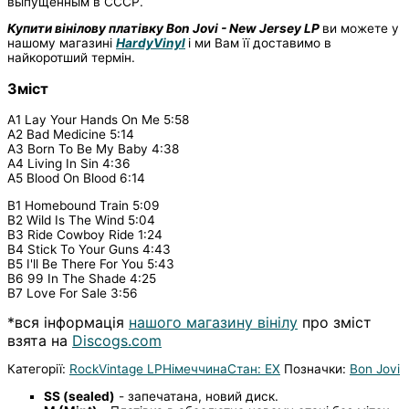
выпущенным в СССР.
Купити вінілову платівку
Bon Jovi - New Jersey LP
ви можете у
нашому магазині
HardyVinyl
і ми Вам її доставимо в
найкоротший термін.
Зміст
A1 Lay Your Hands On Me 5:58
A2 Bad Medicine 5:14
A3 Born To Be My Baby 4:38
A4 Living In Sin 4:36
A5 Blood On Blood 6:14
B1 Homebound Train 5:09
B2 Wild Is The Wind 5:04
B3 Ride Cowboy Ride 1:24
B4 Stick To Your Guns 4:43
B5 I'll Be There For You 5:43
B6 99 In The Shade 4:25
B7 Love For Sale 3:56
*вся інформація
нашого магазину вінілу
про зміст
взята на
Discogs.com
Категорії:
Rock
Vintage LP
Німеччина
Стан: EX
Позначки:
Bon Jovi
SS (sealed)
- запечатана, новий диск.