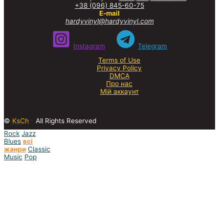
+38 (096) 845-60-75
E-mail
hardyvinyl@hardyvinyl.com
Instagram
Telegram
Terms of Use
Privacy Policy
DMCA
Про нас
Мій аккаунт
©
KsCh
-
All Rights Reserved
Rock
Jazz
Blues
всі
жанри
Classic
Music
Pop