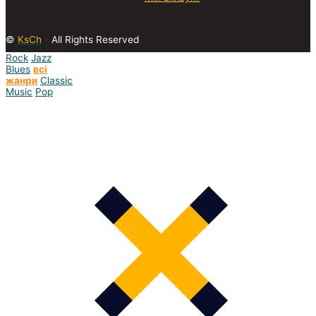
©
KsCh
-
All Rights Reserved
Rock
Jazz
Blues
всі
жанри
Classic
Music
Pop