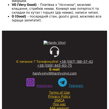
зморшки.
VG (Very Good)
- Платівка з "пісочком", можливі
клацання, стрибків немає. Конверт має потертості та
складки по кутах і торцях (дір немає), написи читані.
G (Good)
- посередній стан, good є good, можливо все
(краще запитати!).
Є питання ? Телефонуйте!
+38 (067) 188-37-42
+38 (096) 845-60-75
E-mail
hardyvinyl@hardyvinyl.com
Instagram
Telegram
Terms of Use
Privacy Policy
DMCA
Про нас
Мій аккаунт