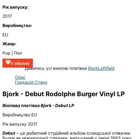
Рік випуску:
2017
Виробництво:
EU
Жанр:
Pop | Поп
У обране
Дивитись усі вінілові платівки
Bjork
Leftfield
Опис
Градація Стану
Bjork - Debut Rodolphe Burger Vinyl LP
Вінілова платівка Bjork - Debut LP
Виробництво EU
Рік випуску 2017
Debut
– це дебютний студійний альбом ісландської співачки
Бьорк як міжнародної співачки, випущений у липні 1993 року