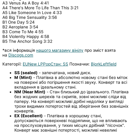
A3 Venus As A Boy 4:41
A4 There's More To Life Than This 3:21
A5 Like Someone In Love 4:33
A6 Big Time Sensuality 3:56
B1 One Day 5:24
B2 Aeroplane 3:54
B3 Come To Me 4:55
B4 Violently Happy 4:58
B5 The Anchor Song 3:32
*вся інформація
нашого магазину вінілу
про зміст взята
на
Discogs.com
Категорії:
EU
New LP
Pop
Стан: SS
Позначки:
Bjork
Leftfield
SS (sealed)
- запечатана, новий диск.
M (Mint)
- Платівка в абсолютно новому стані без міток
на поверхні або погіршення якості звуку. Конверт та всі
вкладення в ідеальному стані.
NM (Near Mint)
- Стан близький до ідеального. Платівка
без жодних шерехів та скрипів, зовні можливі сліди від
паперу. На конверті можливі дрібні недоліки у вигляді
трохи видимих потертостей від зберігання без зовнішніх
конвертів.
EX (Excellent)
- Платівка в хорошому стані,
допускаються поверхневі подряпини, що не впливають
на прослуховування, у тихих місцях дрібний "пісочок".
Конверт має зовнішні потертості, можливі невеликі