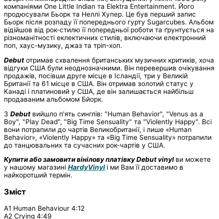
компаніями One Little Indian та Elektra Entertainment. Його
продюсували Бьорк та Неллі Хупер. Це був перший запис
Бьорк після розпаду її попереднього гурту Sugarcubes. Альбом
відійшов від рок-стилю її попередньої роботи та ґрунтується на
різноманітності еклектичних стилів, включаючи електронний
поп, хаус-музику, джаз та тріп-хоп.
Debut
отримав схвалення британських музичних критиків, хоча
відгуки США були неоднозначними. Він перевершив очікування
продажів, посівши друге місце в Ісландії, три у Великій
Британії та 61 місце в США. Він отримав золотий статус у
Канаді і платиновий у США, де він залишається найбільш
продаваним альбомом Бйорк.
З
Debut
вийшло п'ять синглів: "Human Behavior", "Venus as a
Boy", "Play Dead", "Big Time Sensuality" та "Violently Happy". Всі
вони потрапили до чартів Великобританії, і лише «Human
Behavior», «Violently Happy» та «Big Time Sensuality» потрапили
до танцювальних та сучасних рок-чартів у США.
Купити або замовити вінілову платівку Debut vinyl
ви можете
у нашому магазині
HardyVinyl
і ми Вам її доставимо в
найкоротший термін.
Зміст
A1 Human Behaviour 4:12
A2 Crying 4:49