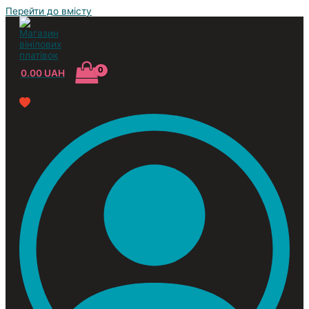
Перейти до вмісту
0.00
UAH
Усі жанри
Classic
Jazz&Blues
Pop
Reggae
Rock
Soundtrack
Compilation