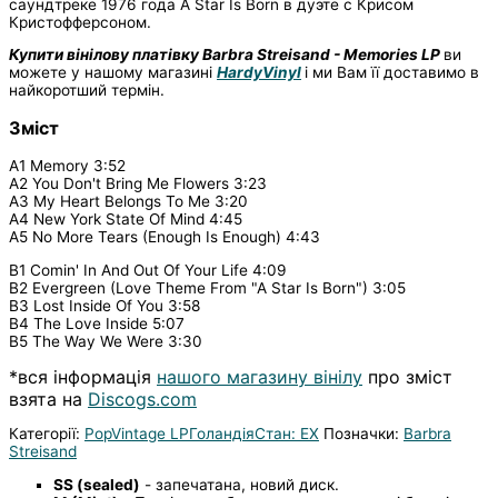
саундтреке 1976 года A Star Is Born в дуэте с Крисом
Кристофферсоном.
Купити вінілову платівку
Barbra Streisand - Memories LP
ви
можете у нашому магазині
HardyVinyl
і ми Вам її доставимо в
найкоротший термін.
Зміст
A1 Memory 3:52
A2 You Don't Bring Me Flowers 3:23
A3 My Heart Belongs To Me 3:20
A4 New York State Of Mind 4:45
A5 No More Tears (Enough Is Enough) 4:43
B1 Comin' In And Out Of Your Life 4:09
B2 Evergreen (Love Theme From "A Star Is Born") 3:05
B3 Lost Inside Of You 3:58
B4 The Love Inside 5:07
B5 The Way We Were 3:30
*вся інформація
нашого магазину вінілу
про зміст
взята на
Discogs.com
Категорії:
Pop
Vintage LP
Голандiя
Стан: EX
Позначки:
Barbra
Streisand
SS (sealed)
- запечатана, новий диск.