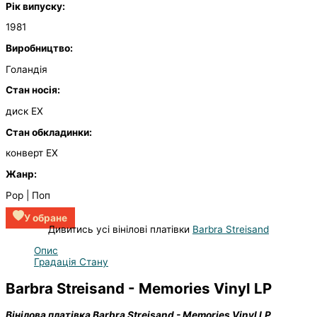
Рік випуску:
1981
Виробництво:
Голандія
Стан носія:
диск EX
Стан обкладинки:
конверт EX
Жанр:
Pop | Поп
У обране
Дивитись усі вінілові платівки
Barbra Streisand
Опис
Градація Стану
Barbra Streisand - Memories Vinyl LP
Вінілова платівка Barbra Streisand - Memories Vinyl LP