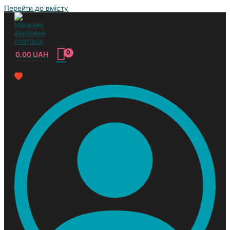
Перейти до вмісту
0.00
UAH
Усі жанри
Classic
Jazz&Blues
Pop
Reggae
Rock
Soundtrack
Compilation