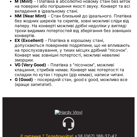
M (Mint)
- Платівка в абсолютно новому стані без міток
на поверхні або погіршення якості звуку. Конверт та всі
вкладення в ідеальному стані.
NM (Near Mint)
- Стан близький до ідеального. Платівка
без жодних шерехів та скрипів, зовні можливі сліди від
паперу. На конверті можливі дрібні недоліки у вигляді
трохи видимих потертостей від зберігання без зовнішніх
конвертів.
EX (Excellent)
- Платівка в хорошому стані,
допускаються поверхневі подряпини, що не впливають
на прослуховування, у тихих місцях дрібний "пісочок".
Конверт має зовнішні потертості, можливі невеликі
зморшки.
VG (Very Good)
- Платівка з "пісочком", можливі
клацання, стрибків немає. Конверт має потертості та
складки по кутах і торцях (дір немає), написи читані.
G (Good)
- посередній стан, good є good, можливо все
(краще запитати!).
Є питання ? Телефонуйте!
+38 (067) 188-37-42