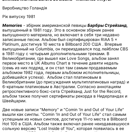
Виробництво Голандія
Рік випуску 1981
Memories
- збірник американской певицы
Барбры Стрейзанд
,
выпущенный в 1981 году. Это в основном збірник ранее
выпущенного материала, но включает в себя три недавно
записанные песни. Альбом был сертифицирован RIAA 5 ×
Platinum, достигнув 10 места в Billboard 200 США . Впервые
выпущенный на Columbia, он переиздавался под лейблом CBS
в 1981 году с четырьмя дополнительными треками. В
Великобритании, где вышел как Love Songs, альбом занял
первое место в UK Albums Chart в течение девяти недель
(семь из них подряд, и он стал там самым продаваемым
альбомом 1982 года, первым альбомом исполнительницы,
добившейся успеха). Альбом стал платиновым в
Великобритании (до присуждения мультиплатиновых наград) и
6-кратным платиновым в Австралии. Согласно аннотациям
ретроспективного бокс-сета Стрейзанд Just for the Record,
альбом также получил сертификаты рекорда в Нидерландах и
Швейцарии.
Две новые записи "Memory" и "Comin 'In and Out of Your Life"
вышли как синглы. "Comin 'In and Out of Your Life" стал самым
успешным из новых синглов, достигнув 11-го места в Billboard
Hot 100 в США. Альбом также включал ранее неиздававшуюся
сольную версию "Lost Inside of You", которая появилась в ее