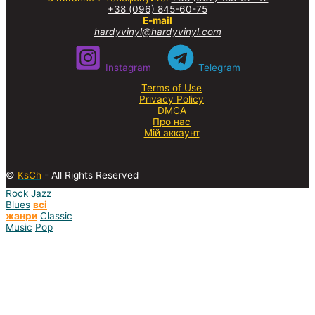
+38 (096) 845-60-75
E-mail
hardyvinyl@hardyvinyl.com
Instagram
Telegram
Terms of Use
Privacy Policy
DMCA
Про нас
Мій аккаунт
©
KsCh
-
All Rights Reserved
Rock
Jazz
Blues
всі
жанри
Classic
Music
Pop