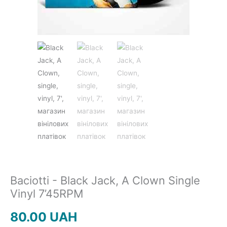
JAZZ&BLUES
POP
REGGAE
ROCK
Baciotti - Black Jack, A Clown Single
Vinyl 7’45RPM
80.00
UAH
SOUNDTRACK