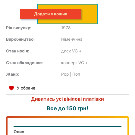
Додати в кошик
Рік випуску:
1978
COMPILATION
Виробництво:
Німеччина
Стан носія:
диск VG
+
Стан обкладинки:
конверт VG
+
Жанр:
Pop | Поп
У обране
Дивитись усі вінілові платівки
Все до 150 грн!
Опис