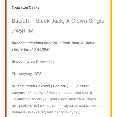
Градація Стану
Baciotti - Black Jack, A Clown Single
7’45RPM
Вінілова платівка Baciotti - Black Jack, A Clown
single Vinyl 7’45RPM
Виробництво
Німеччина
Рік випуску 1978
«Black Jack» Бачотті ( Baciotti
)
— це сингл,
випущений як 7-дюймова вінілова платівка зі
швидкістю 45 об/хв. Пісні Black Jack та A Clown —
це трекі у стилі диско та поп-музики, яки отримали
певне визнання під час свого випуску.