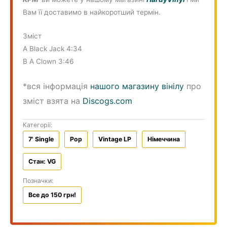
Вам її доставимо в найкоротший термін.
Зміст
A Black Jack 4:34
B A Clown 3:46
*вся інформація
нашого магазину вінілу
про
зміст взята на
Discogs.com
Категорії:
7' Single
Pop
Vintage LP
Німеччина
Стан: VG
Позначки:
Все до 150 грн!