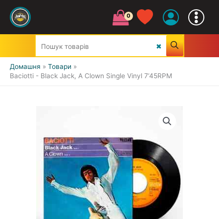
Домашня
Товари
Baciotti - Black Jack, A Clown Single Vinyl 7’45RPM
УСІ ЖАНРИ
CLASSIC